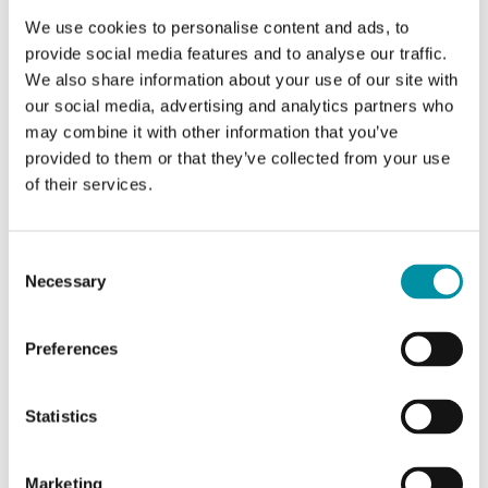
temperatura per condotte d'aria
We use cookies to personalise content and ads, to
provide social media features and to analyse our traffic.
We also share information about your use of our site with
Classe apparecchio
Classe III
our social media, advertising and analytics partners who
may combine it with other information that you’ve
Grado di protezione
IP65
provided to them or that they’ve collected from your use
of their services.
Umidità ambiente (senza
10…95 % RH
condensa)
Consent
Necessary
Selection
Temperatura ambiente
-5…50 °C
Temperatura di stoccaggio
-20…70 °C
Preferences
Montaggio
Condotto
Statistics
Dimensioni esterne (LxAxP)
75x103x266 mm
Marketing