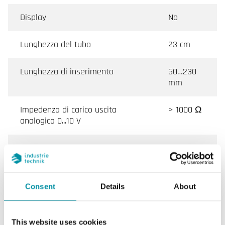
Display
No
Lunghezza del tubo
23 cm
Lunghezza di inserimento
60…230
mm
Impedenza di carico uscita
> 1000 Ω
analogica 0...10 V
Intervallo di misura, temp
-20…50 °C
Uscita umidità
0-10 V
Consent
Details
About
Caratteristiche di Trasmettitore di umidità e
This website uses cookies