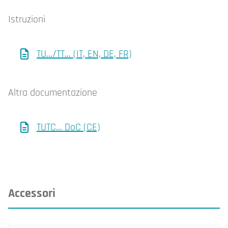
Istruzioni
TU.../TT... (IT, EN, DE, FR)
Altra documentazione
TUTC... DoC (CE)
Accessori