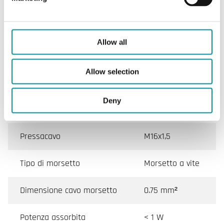
Peso, incl. imballaggio
0.17 kg
Allow all
Diametro del tubo
12 mm
Precisione, temperatura
0.2 K
Allow selection
Intervallo di misura,
0…100 % RH
Deny
umidità
Pressacavo
M16x1,5
Tipo di morsetto
Morsetto a vite
Dimensione cavo morsetto
0.75 mm²
Potenza assorbita
< 1 W