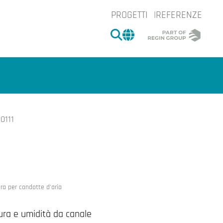
PROGETTI
REFERENZE
CERCA
CHANGE MARKET 
0111
e.
ra per condotte d'aria
ura e umidità da canale