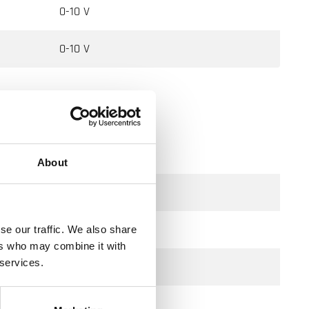
0-10 V
0-10 V
About
H
se our traffic. We also share
ers who may combine it with
 services.