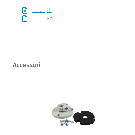
TUT... (IT)
TUT... (EN)
Accessori