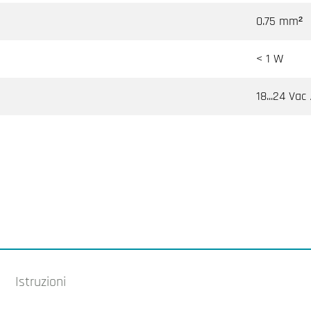
0.75 mm²
< 1 W
18...24 Vac 
Istruzioni