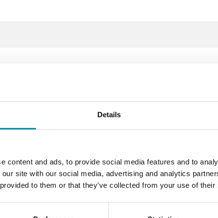
eratura per condotte d'aria
Classe III
Details
IP65
10…95 % R
e content and ads, to provide social media features and to analy
 our site with our social media, advertising and analytics partn
 provided to them or that they’ve collected from your use of their
-5…50 °C
-20…70 °C