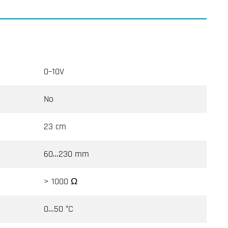
0–10V
No
23 cm
60…230 mm
> 1000 Ω
0…50 °C