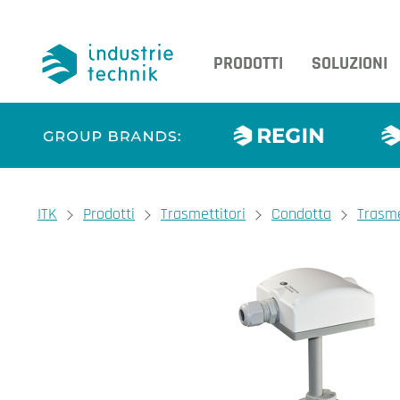
PRODOTTI
SOLUZIONI
You are here:
ITK
Prodotti
Trasmettitori
Condotta
Trasme