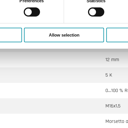
Preferences
Statistics
Condotto
75x103x26
Allow selection
0.26 kg
12 mm
5 K
0…100 % R
M16x1,5
Morsetto a