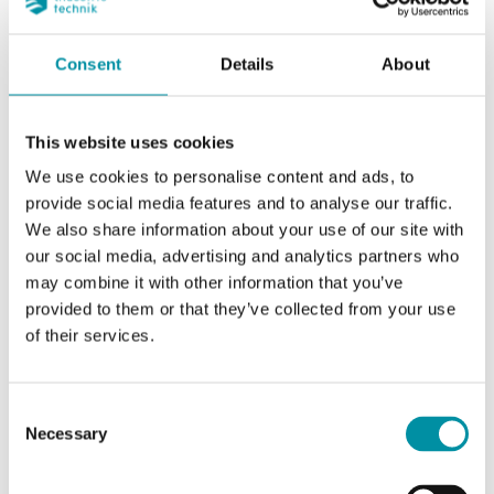
condotte d'aria
Consent
Details
About
Alimentazione
24VDC (11...30 V DC)
This website uses cookies
Classe apparecchio
Classe III
We use cookies to personalise content and ads, to
provide social media features and to analyse our traffic.
Grado di protezione
IP65
We also share information about your use of our site with
our social media, advertising and analytics partners who
Umidità ambiente
10…95 % RH
may combine it with other information that you’ve
(senza condensa)
provided to them or that they’ve collected from your use
of their services.
Temperatura
-5…50 °C
ambiente
Consent
Temperatura di
-20…70 °C
Necessary
Selection
stoccaggio