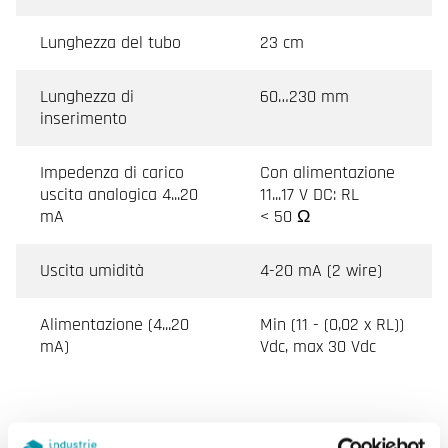
Lunghezza del tubo
23 cm
Lunghezza di
60…230 mm
inserimento
Impedenza di carico
Con alimentazione
uscita analogica 4...20
11...17 V DC: RL
mA
< 50 Ω
Uscita umidità
4-20 mA (2 wire)
Alimentazione (4...20
Min (11 - (0,02 x RL))
mA)
Vdc, max 30 Vdc
Caratteristiche di Trasmettitore di umidità per