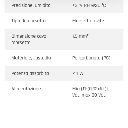
Precisione, umidità
±3 % RH @20 °C
Tipo di morsetto
Morsetto a vite
Dimensione cavo
1.5 mm²
morsetto
Materiale, custodia
Policarbonato (PC)
Potenza assorbita
< 1 W
Alimentazione
Min (11-(0,02xRL))
Vdc, max 30 Vdc