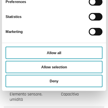
Preferences
Montaggio
Parete
Statistics
Dimensioni esterne
75x172x36 mm
(LxAxP)
Marketing
Peso, incl. imballaggio
0.26 kg
Fluido
Gas
Allow all
Diametro del tubo
12 mm
Allow selection
Intervallo di misura,
0…100 % RH
umidità
Deny
Elemento sensore,
Capacitivo
umidità