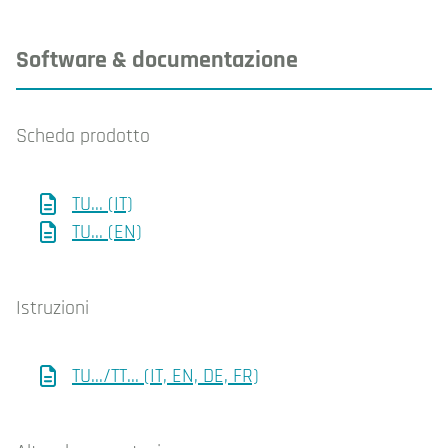
Software & documentazione
Scheda prodotto
TU... (IT)
TU... (EN)
Istruzioni
TU.../TT... (IT, EN, DE, FR)