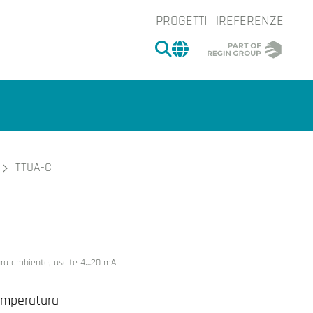
PROGETTI
REFERENZE
CERCA
CHANGE MARKET 
TTUA-C
e.
ura ambiente, uscite 4…20 mA
temperatura