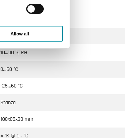
Classe III
Allow all
IP30
10…90 % RH
0…50 °C
-25…60 °C
Stanza
100x85x30 mm
± °K @ 0... °C