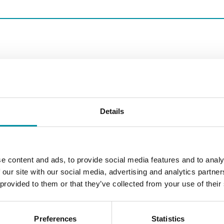
4–20mA
No
Details
0…50 °C
4-20 mA (2 wi
e content and ads, to provide social media features and to analy
 our site with our social media, advertising and analytics partn
4-20 mA (2 wi
 provided to them or that they’ve collected from your use of their
Preferences
Statistics