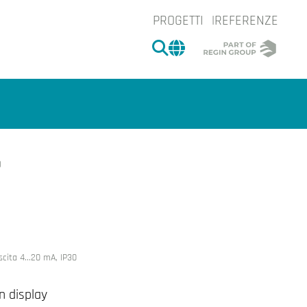
PROGETTI
REFERENZE
CERCA
CHANGE MARKET 
D
e.
cita 4...20 mA, IP30
n display