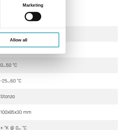
Marketing
Classe III
IP30
Allow all
10…90 % RH
0…50 °C
-25…60 °C
Stanza
100x85x30 mm
± °K @ 0... °C