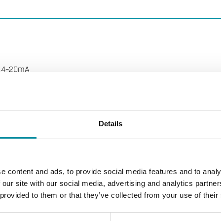
4–20mA
Si
Si
Details
4-20 mA (2 wire)
e content and ads, to provide social media features and to analy
Max 30 V DC, min (11+(0,02xRL)) V DC dove RL=resistenza al c
 our site with our social media, advertising and analytics partn
 provided to them or that they’ve collected from your use of their