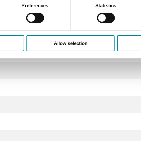
e, uscita 4...20 mA, IP30
Preferences
Statistics
Allow selection