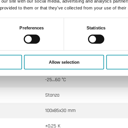
 our site with our social media, advertising and analytics partn
24VAC/DC (22...26 V AC 50Hz / 15...35 V 
 provided to them or that they’ve collected from your use of their
Classe III
Preferences
Statistics
IP30
10…90 % RH
Allow selection
0…50 °C
-25…60 °C
Stanza
100x85x30 mm
±0.25 K