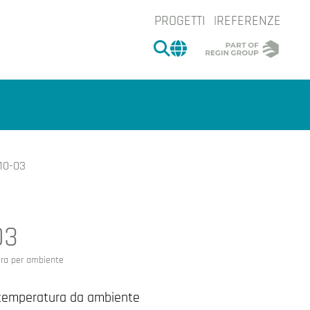
PROGETTI
REFERENZE
CERCA
CHANGE MARKET 
10-03
03
e.
ura per ambiente
e temperatura da ambiente