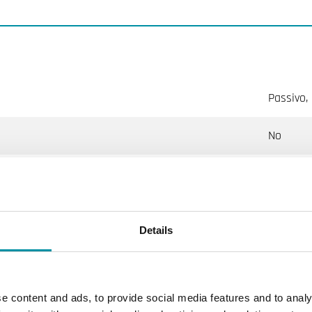
Passivo,
No
0…50 °C
0-10 V
Details
peratura per ambiente
e content and ads, to provide social media features and to analy