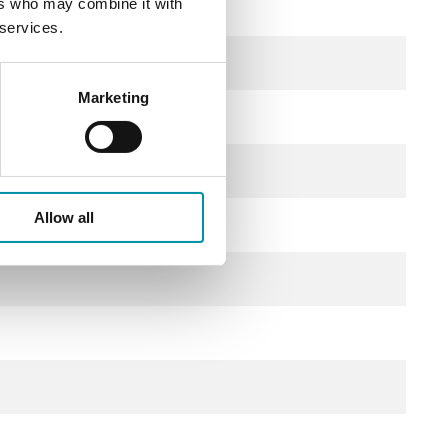
ers who may combine it with
DC), 2.0 VA
 services.
Marketing
Allow all