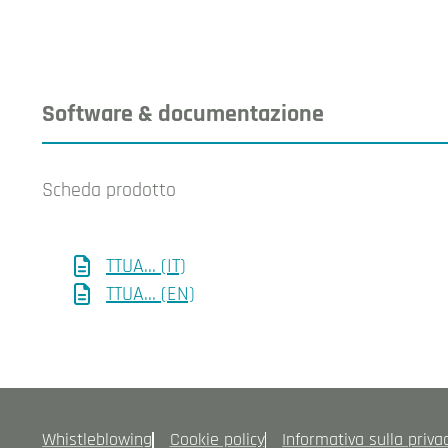
Software & documentazione
Scheda prodotto
TTUA... (IT)
TTUA... (EN)
Whistleblowing
Cookie policy
Informativa sulla priva