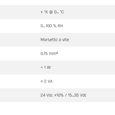
± °K @ 0... °C
0…100 % RH
Morsetto a vite
0.75 mm²
< 1 W
≥ 2 VA
24 Vac ±10% / 15...35 Vdc