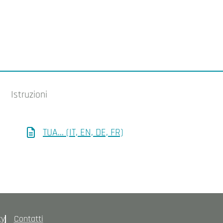
Istruzioni
TUA... (IT, EN, DE, FR)
cy
Contatti