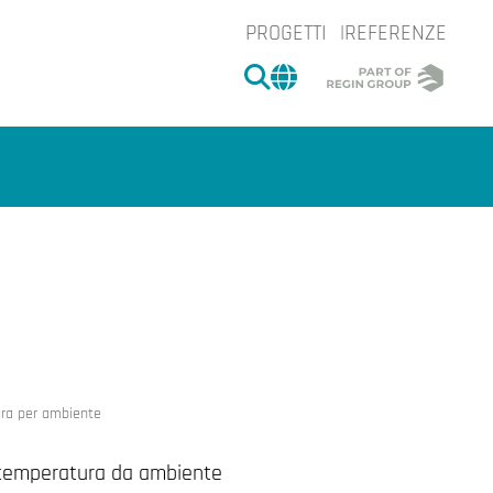
PROGETTI
REFERENZE
CERCA
CHANGE MARKET 
e.
ura per ambiente
e temperatura da ambiente