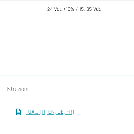
24 Vac ±10% / 15...35 Vdc
Istruzioni
TUA... (IT, EN, DE, FR)