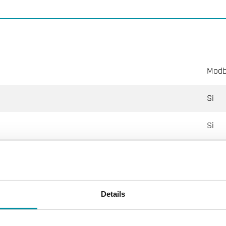
Modb
Si
Si
LCD
0…50
Details
Modb