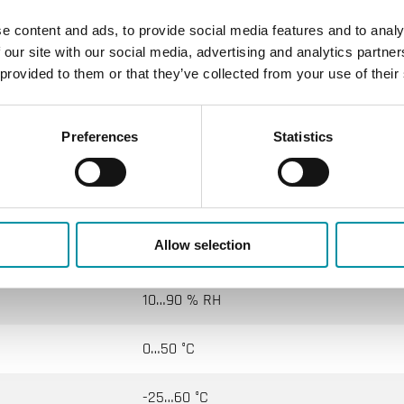
Modb
e content and ads, to provide social media features and to analy
 our site with our social media, advertising and analytics partn
 provided to them or that they’ve collected from your use of their
peratura per ambiente
Preferences
Statistics
24VAC/DC (22...26 V AC 50Hz / 15...35 V 
Classe III
Allow selection
IP30
10…90 % RH
0…50 °C
-25…60 °C