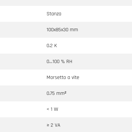
Stanza
100x85x30 mm
0.2 K
0…100 % RH
Morsetto a vite
0.75 mm²
< 1 W
≥ 2 VA