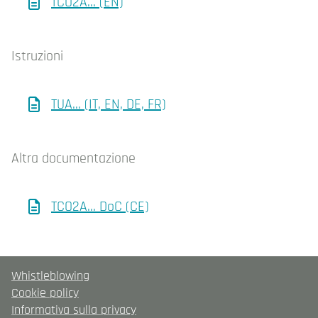
TCO2A... (EN)
Istruzioni
TUA... (IT, EN, DE, FR)
Altra documentazione
TCO2A... DoC (CE)
Whistleblowing
Cookie policy
Informativa sulla privacy