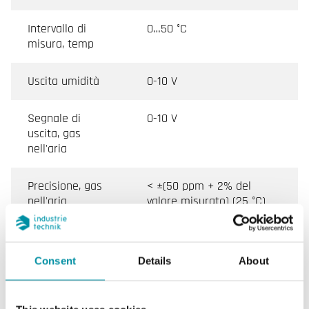
Intervallo di
0…50 °C
misura, temp
Uscita umidità
0-10 V
Segnale di
0-10 V
uscita, gas
nell'aria
Precisione, gas
< ±(50 ppm + 2% del
nell'aria
valore misurato) (25 °C)
Tempo di
< 5 min
riscaldamento
Consent
Details
About
Dipendenza dalla
Tipicamente 5 ppm/K
temperatura