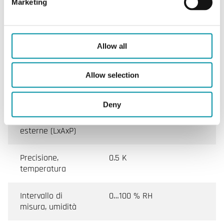
Marketing
Temperatura
0…50 °C
ambiente
Allow all
Temperatura di
-25…60 °C
stoccaggio
Allow selection
Montaggio
Stanza, Parete
Deny
Dimensioni
100x85x30 mm
esterne (LxAxP)
Precisione,
0.5 K
temperatura
Intervallo di
0…100 % RH
misura, umidità