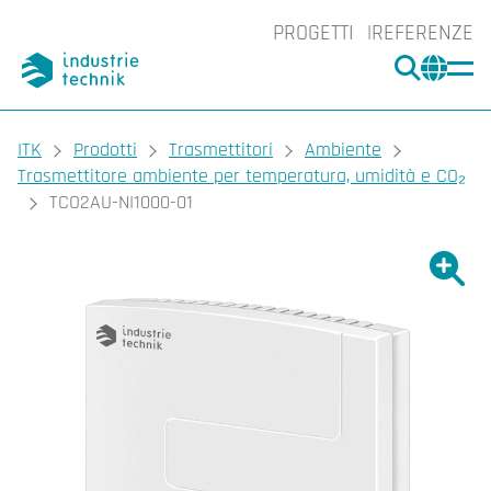
PROGETTI
REFERENZE
CERCA
CHA
You are here:
ITK
Prodotti
Trasmettitori
Ambiente
Trasmettitore ambiente per temperatura, umidità e CO₂
TCO2AU-NI1000-01
Ingrand
Ing