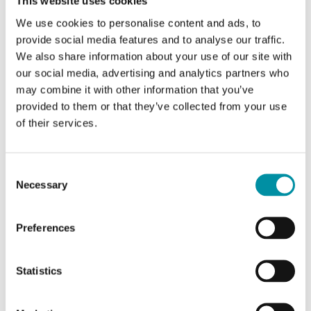
This website uses cookies
We use cookies to personalise content and ads, to
provide social media features and to analyse our traffic.
We also share information about your use of our site with
Caratteristiche di Trasmettitore ambiente per
our social media, advertising and analytics partners who
temperatura, umidità e CO₂
may combine it with other information that you’ve
provided to them or that they’ve collected from your use
Alimentazione
24VAC/DC (22...26 V AC
of their services.
50/60Hz / 15...35 V DC), VA
Consent
Classe
Classe III
Necessary
Selection
apparecchio
Grado di
IP30
Preferences
protezione
Statistics
Umidità ambiente
10…90 % RH
(senza condensa)