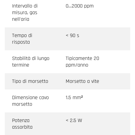
Intervallo di
0…2000 ppm
misura, gas
nell'aria
Tempo di
< 90 s
risposta
Stabilità di lungo
Tipicamente 20
termine
ppm/anno
Tipo di morsetto
Morsetto a vite
Dimensione cavo
1.5 mm²
morsetto
Potenza
< 2.5 W
assorbita