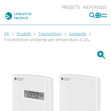
PROGETTI
REFERENZE
CERCA
CHA
You are here:
ITK
Prodotti
Trasmettitori
Ambiente
Trasmettitore ambiente per temperatura e CO₂
Ingrand
Ing
Sta