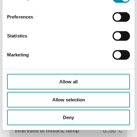
Preferences
Statistics
Marketing
TCO2A-NI1000-01
Allow all
CO
+ Ni1000
2
Allow selection
Uscita sensore
Passivo, 0–10V
Display
No
Deny
Intervallo di misura, temp
0…50 °C