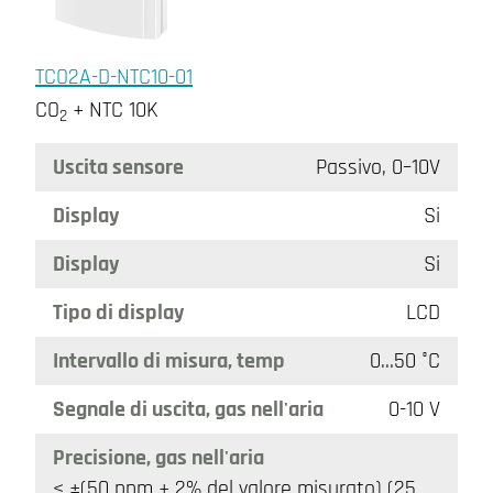
TCO2A-D-NTC10-01
CO
+ NTC 10K
2
Uscita sensore
Passivo, 0–10V
Display
Si
Display
Si
Tipo di display
LCD
Intervallo di misura, temp
0…50 °C
Segnale di uscita, gas nell'aria
0-10 V
Precisione, gas nell'aria
< ±(50 ppm + 2% del valore misurato) (25