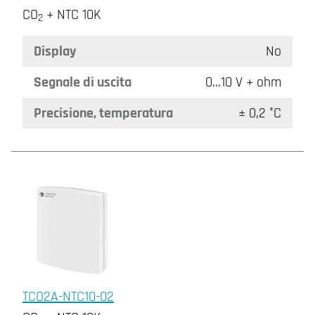
CO
+ NTC 10K
2
Display
No
Segnale di uscita
0…10 V + ohm
Precisione, temperatura
± 0,2 °C
TCO2A-NTC10-02