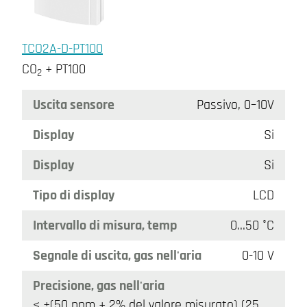
TCO2A-D-PT100
CO
+ PT100
2
Uscita sensore
Passivo, 0–10V
Display
Si
Display
Si
Tipo di display
LCD
Intervallo di misura, temp
0…50 °C
Segnale di uscita, gas nell'aria
0-10 V
Precisione, gas nell'aria
< ±(50 ppm + 2% del valore misurato) (25