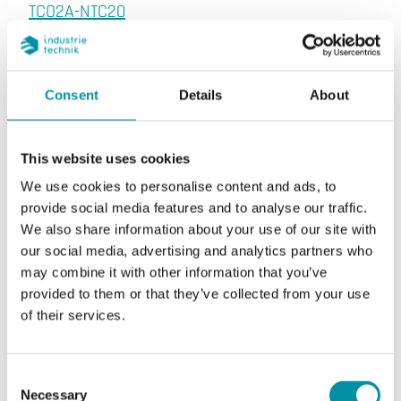
TCO2A-NTC20
CO
+ NTC 20K
2
Uscita sensore
Passivo, 0–10V
Consent
Details
About
Display
No
This website uses cookies
Intervallo di misura, temp
0…50 °C
We use cookies to personalise content and ads, to
Segnale di uscita, gas nell'aria
0-10 V
provide social media features and to analyse our traffic.
We also share information about your use of our site with
Precisione, gas nell'aria
our social media, advertising and analytics partners who
< ±(50 ppm + 2% del valore misurato) (25
may combine it with other information that you’ve
°C)
provided to them or that they’ve collected from your use
of their services.
Tempo di riscaldamento
< 5 min
Dipendenza dalla temperatura
Consent
Tipicamente 5 ppm/K
Necessary
Selection