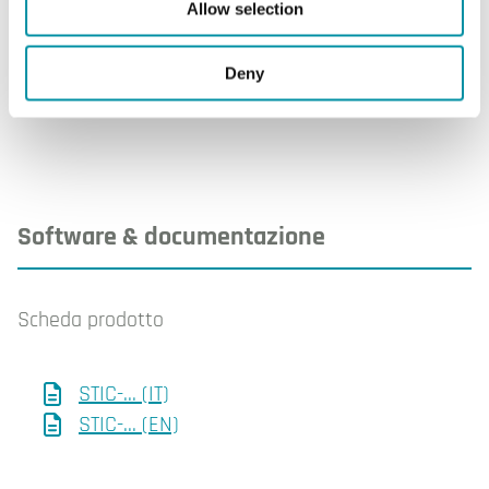
Allow selection
Materiale bulbo
Acciaio inossidabile, EN
1.4301 (AISI 304)
Deny
Software & documentazione
Scheda prodotto
STIC-... (IT)
STIC-... (EN)