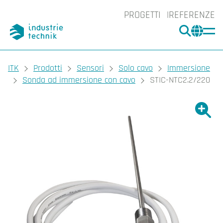
PROGETTI
REFERENZE
CERCA
CHA
You are here:
ITK
Prodotti
Sensori
Solo cavo
Immersione
Sonda ad immersione con cavo
STIC-NTC2.2/220
Ingrand
Ing