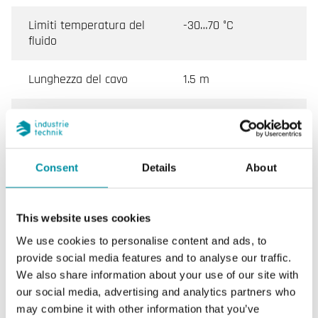
Limiti temperatura del
-30…70 °C
fluido
Lunghezza del cavo
1.5 m
Intervallo di misura,
-30…70 °C
temp
Consent
Details
About
Elemento sensibile
NTC2.2
Resistenza nominale
2252 Ω @25°C, Beta
This website uses cookies
3977
We use cookies to personalise content and ads, to
provide social media features and to analyse our traffic.
Equivalente
Johnson Control
We also share information about your use of our site with
our social media, advertising and analytics partners who
Lunghezza di
220 mm
may combine it with other information that you’ve
inserimento