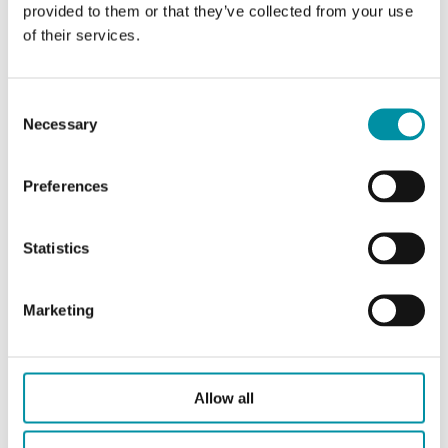
provided to them or that they’ve collected from your use
of their services.
Caratteristiche di Sonda ad immersione con cavo
Consent
Necessary
Selection
Grado di protezione
IP65
Preferences
Diametro bulbo
4 mm
Statistics
Pressione nominale
PN10
di immersione
Marketing
Connessione
R 1/4 "
(pozzetto/pressione)
Allow all
Tipo di morsetto
Nessuno