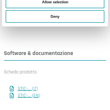
Allow selection
Materiale bulbo
Acciaio inossidabile, EN
1.4301 (AISI 304)
Deny
Software & documentazione
Scheda prodotto
STIC-... (IT)
STIC-... (EN)