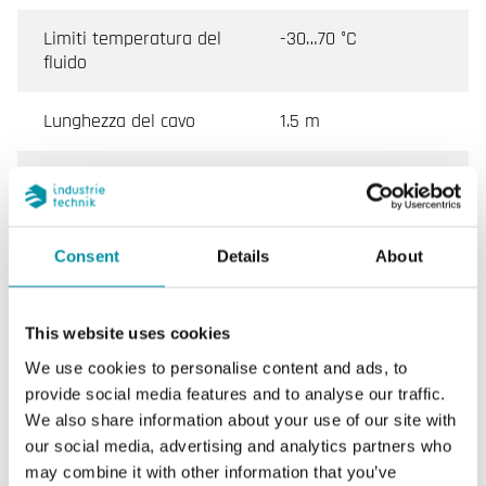
Limiti temperatura del
-30…70 °C
fluido
Lunghezza del cavo
1.5 m
Intervallo di misura,
-30…70 °C
temp
Consent
Details
About
Elemento sensibile
NTC2.2
Resistenza nominale
2252 Ω @25°C, Beta
This website uses cookies
3977
We use cookies to personalise content and ads, to
provide social media features and to analyse our traffic.
Equivalente
Johnson Control
We also share information about your use of our site with
our social media, advertising and analytics partners who
Lunghezza di
135 mm
may combine it with other information that you’ve
inserimento