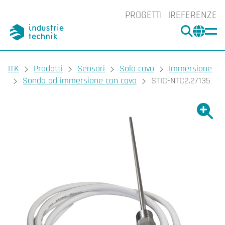
PROGETTI
REFERENZE
CERCA
CHA
You are here:
ITK
Prodotti
Sensori
Solo cavo
Immersione
Sonda ad immersione con cavo
STIC-NTC2.2/135
Ingrand
Ing