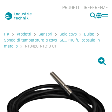
PROGETTI
REFERENZE
CERCA
CHA
You are here:
ITK
Prodotti
Sensori
Solo cavo
Bulbo
Sonda di temperatura a cavo -50…+110 °C, capsula in
metallo
NT0420-NTC10-01
Ingrand
Ing