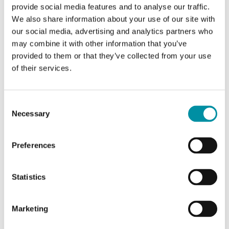
provide social media features and to analyse our traffic.
Caratteristiche di NT0420-NTC10-01
We also share information about your use of our site with
our social media, advertising and analytics partners who
Uscita
Passivo
may combine it with other information that you’ve
sensore
provided to them or that they’ve collected from your use
of their services.
Lunghezza
2 m
del cavo
Consent
Necessary
Intervallo
-50…110 °C
Selection
di misura,
temp
Preferences
Elemento
NTC10-01
sensibile
Statistics
Resistenza
10 kΩ @25°C, Beta 3977
Marketing
nominale