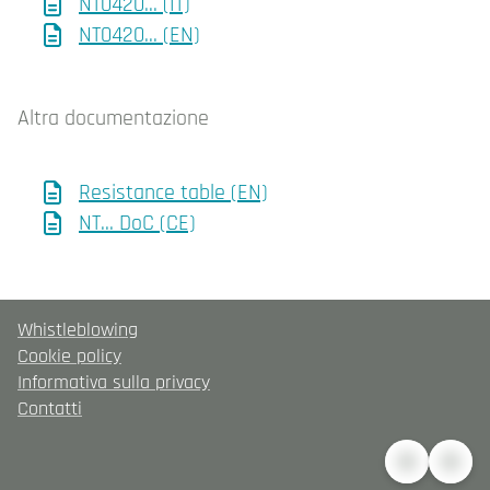
NT0420... (IT)
NT0420... (EN)
Altra documentazione
Resistance table (EN)
NT... DoC (CE)
Whistleblowing
Cookie policy
Informativa sulla privacy
Contatti