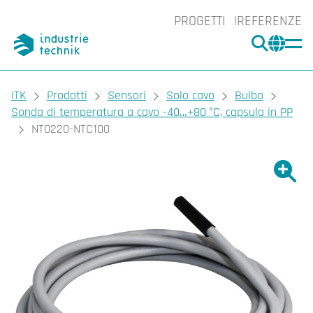
PROGETTI
REFERENZE
CERCA
CHA
You are here:
ITK
Prodotti
Sensori
Solo cavo
Bulbo
Sonda di temperatura a cavo -40…+80 °C, capsula in PP
NT0220-NTC100
Ingrand
Ing