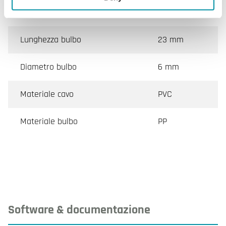
Grado di protezione
IP67
Lunghezza bulbo
23 mm
Diametro bulbo
6 mm
Materiale cavo
PVC
Materiale bulbo
PP
Software & documentazione