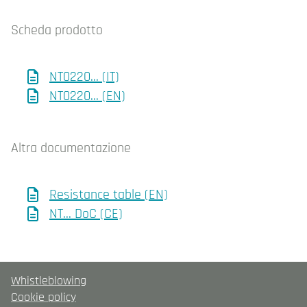
Scheda prodotto
NT0220... (IT)
NT0220... (EN)
Altra documentazione
Resistance table (EN)
NT... DoC (CE)
Whistleblowing
Cookie policy