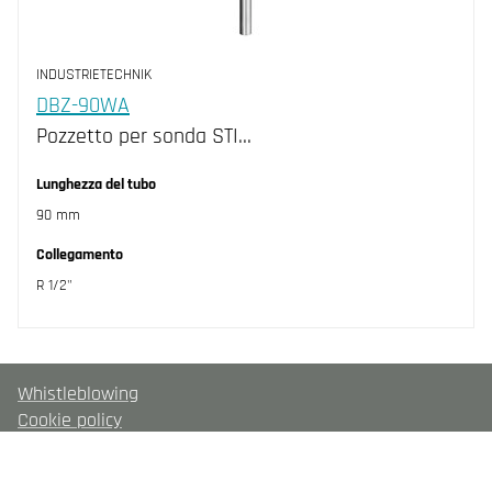
INDUSTRIETECHNIK
DBZ-90WA
Pozzetto per sonda STI…
Lunghezza del tubo
90 mm
Collegamento
R 1/2"
Whistleblowing
Cookie policy
Informativa sulla privacy
Contatti