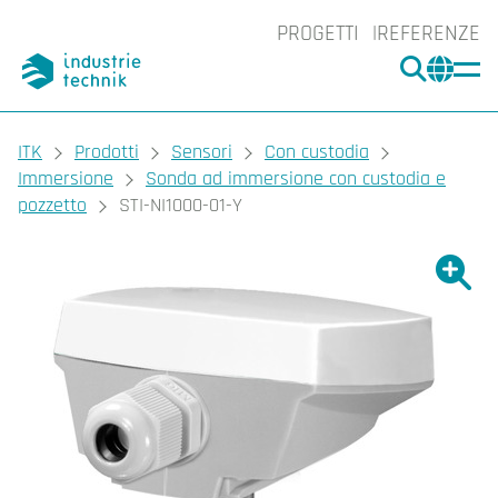
PROGETTI
REFERENZE
CERCA
CHA
You are here:
ITK
Prodotti
Sensori
Con custodia
Immersione
Sonda ad immersione con custodia e
pozzetto
STI-NI1000-01-Y
Ingrand
Ing