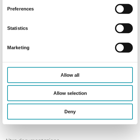
Materiale tubo
Acciaio inossidabile, EN
1.4301 (AISI 304)
Preferences
Statistics
Marketing
Software & documentazione
Allow all
Scheda prodotto
Allow selection
STI-... (IT)
Deny
STI-... (EN)