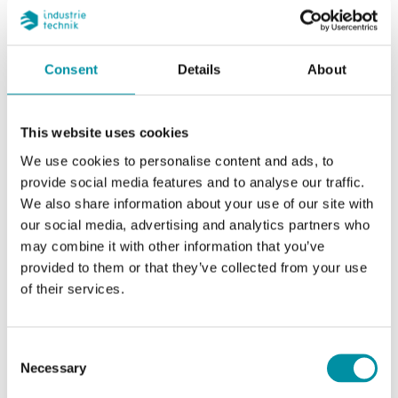
Pressione nominale
PN25
di immersione
Consent
Details
About
Connessione
R 1/2 "
(pozzetto/pressione)
This website uses cookies
Pressacavo
M16x1,5
We use cookies to personalise content and ads, to
provide social media features and to analyse our traffic.
Tipo di morsetto
Morsetto a vite
We also share information about your use of our site with
our social media, advertising and analytics partners who
Dimensione cavo
1.5 mm²
may combine it with other information that you’ve
morsetto
provided to them or that they’ve collected from your use
of their services.
Materiale, custodia
Policarbonato (PC)
Consent
Materiale guaina
Rame nichelato
Necessary
Selection