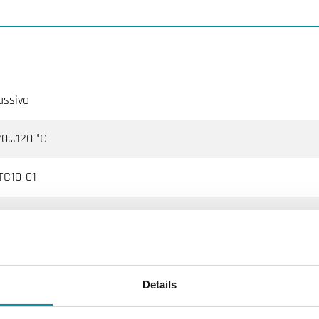
assivo
20…120 °C
TC10-01
0 kΩ @25°C, Beta 3977
quatrol, Johnson Controls, Satchwell, Trend, Cylon, Honeywell,
Details