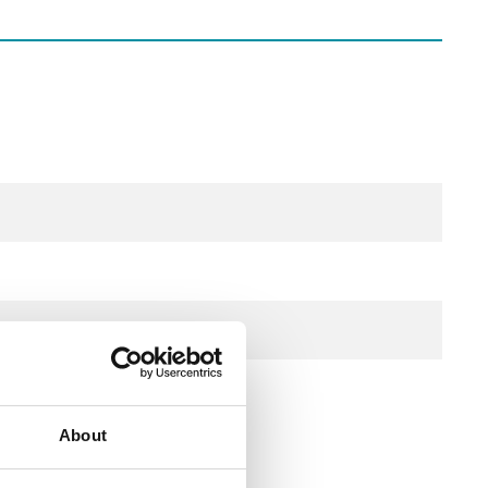
 Distech
About