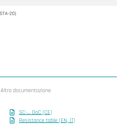
ASTA-20)
Altra documentazione
SC-... DoC (CE)
Resistance table (EN, IT)