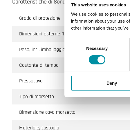
Caratteristiche di Sonda a contatto con custodia
This website uses cookies
We use cookies to personalis
Grado di protezione
information about your use of
other information that you’ve
Dimensioni esterne (LxAxP)
Consent
Necessary
Selection
Peso, incl. imballaggio
Costante di tempo
Pressacavo
Deny
Tipo di morsetto
Dimensione cavo morsetto
Materiale, custodia