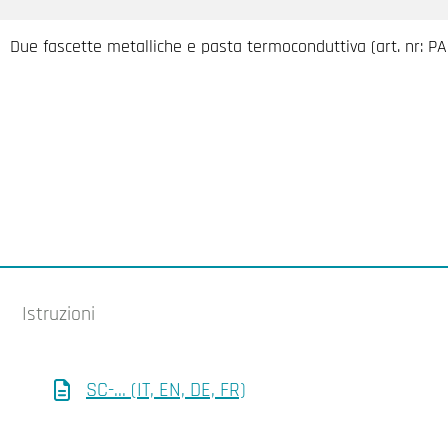
Due fascette metalliche e pasta termoconduttiva (art. nr: P
Istruzioni
SC-... (IT, EN, DE, FR)