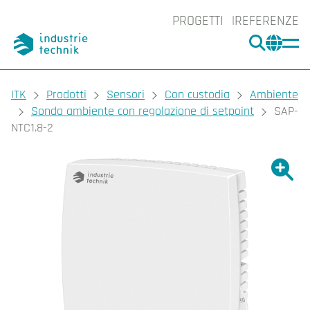
PROGETTI
REFERENZE
CERCA
CHA
You are here:
ITK
Prodotti
Sensori
Con custodia
Ambiente
Sonda ambiente con regolazione di setpoint
SAP-
NTC1.8-2
Ingrand
Ing