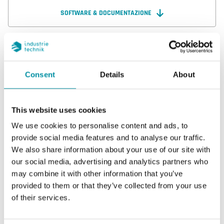
SOFTWARE & DOCUMENTAZIONE
Caratteristiche
Consent
Details
About
Caratteristiche di SAP-NTC1.8-2
This website uses cookies
We use cookies to personalise content and ads, to
provide social media features and to analyse our traffic.
Uscita sensore
Passivo
We also share information about your use of our site with
our social media, advertising and analytics partners who
Intervallo di misura,
0…50 °C
may combine it with other information that you’ve
temp
provided to them or that they’ve collected from your use
of their services.
Elemento sensibile
NTC1.8