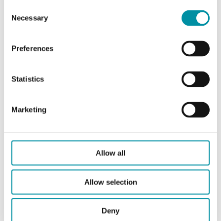
Resistenza nominale
1800 Ω @25°C, Beta
Consent
3416
Necessary
Selection
Equivalente
TAC
Preferences
Funzione del setpoint
Scala graduata 5…30
Statistics
°C
Marketing
Caratteristiche di Sonda ambiente con regolazione
di setpoint
Allow all
Grado di protezione
IP30
Allow selection
Montaggio
Parete
Deny