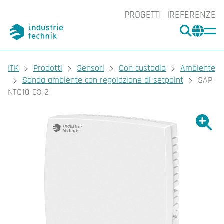
PROGETTI
REFERENZE
CERCA
CHA
You are here:
ITK
Prodotti
Sensori
Con custodia
Ambiente
Sonda ambiente con regolazione di setpoint
SAP-
NTC10-03-2
Ingrand
Ing