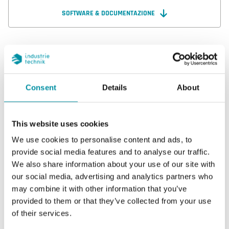
SOFTWARE & DOCUMENTAZIONE
Caratteristiche
Consent
Details
About
Caratteristiche di SAP-NTC10-03-2
This website uses cookies
We use cookies to personalise content and ads, to
Uscita sensore
Passivo
provide social media features and to analyse our traffic.
We also share information about your use of our site with
Intervallo di
0…50 °C
our social media, advertising and analytics partners who
misura, temp
may combine it with other information that you’ve
provided to them or that they’ve collected from your use
Elemento
NTC10-03
of their services.
sensibile