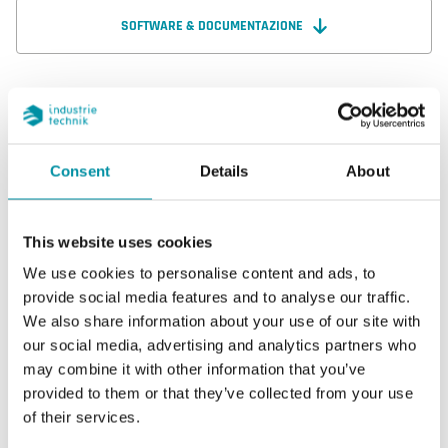
SOFTWARE & DOCUMENTAZIONE
Caratteristiche
Consent
Details
About
Caratteristiche di SAP-NTC10-01-2
This website uses cookies
We use cookies to personalise content and ads, to
Uscita sensore
Passivo
provide social media features and to analyse our traffic.
We also share information about your use of our site with
Intervallo di
0…50 °C
our social media, advertising and analytics partners who
misura, temp
may combine it with other information that you’ve
provided to them or that they’ve collected from your use
Elemento
NTC10-01
of their services.
sensibile