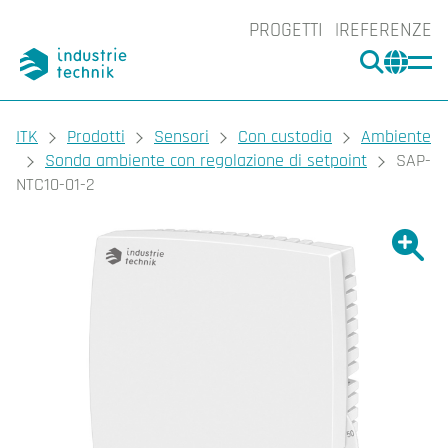
PROGETTI
REFERENZE
CERCA
CHA
You are here:
ITK
Prodotti
Sensori
Con custodia
Ambiente
Sonda ambiente con regolazione di setpoint
SAP-
NTC10-01-2
Ingrand
Ing