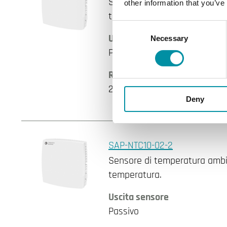
Sensore di temperatura ambie
other information that you’ve
temperatura.
Consent
Uscita sensore
Necessary
Selection
Passivo
Resistenza nominale
2252 Ω @25°C, Beta 3977
Deny
SAP-NTC10-02-2
Sensore di temperatura ambie
temperatura.
Uscita sensore
Passivo