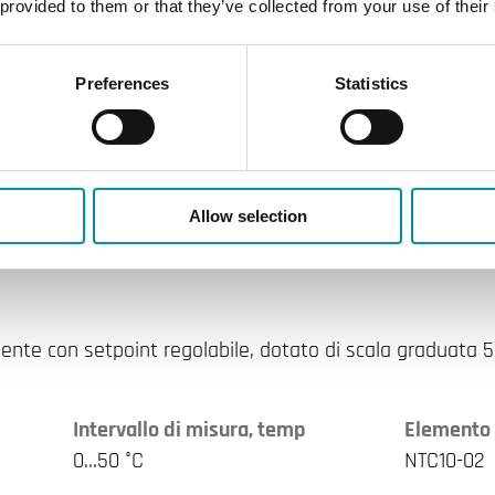
nte con setpoint regolabile, dotato di scala graduata 5…
 provided to them or that they’ve collected from your use of their
Intervallo di misura, temp
Elemento 
Preferences
Statistics
0…50 °C
NTC2.2
Equivalente
Funzione 
TAC
Scala gra
Allow selection
nte con setpoint regolabile, dotato di scala graduata 5…
Intervallo di misura, temp
Elemento 
0…50 °C
NTC10-02