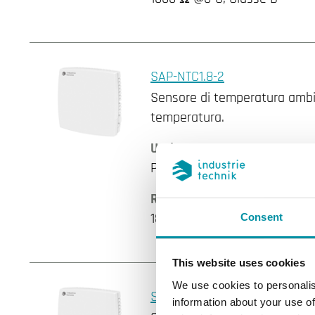
SAP-NTC1.8-2
Sensore di temperatura ambie
temperatura.
Uscita sensore
Passivo
Resistenza nominale
1800 Ω @25°C, Beta 3416
Consent
This website uses cookies
We use cookies to personalis
SAP-NTC2.2-2
information about your use of