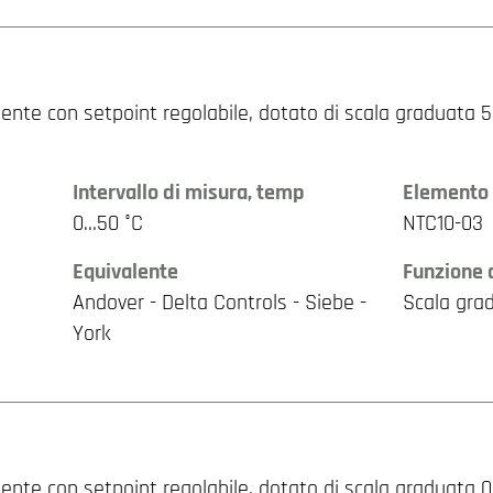
nte con setpoint regolabile, dotato di scala graduata 5…
Intervallo di misura, temp
Elemento 
0…50 °C
NTC10-03
Equivalente
Funzione 
Andover - Delta Controls - Siebe -
Scala gra
York
nte con setpoint regolabile, dotato di scala graduata 0…