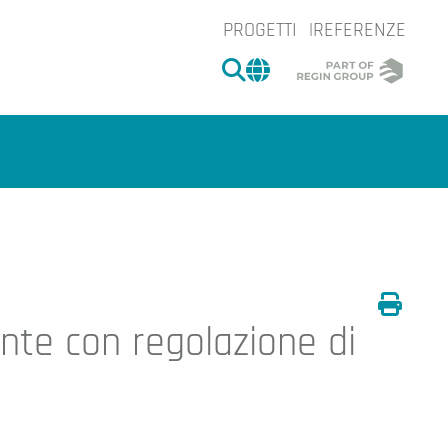
PROGETTI
REFERENZE
CERCA
CHANGE MARKET 
te con regolazione di
Stamp
e.