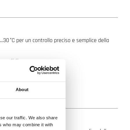
30 °C per un controllo preciso e semplice della
sensibile
del setpoint
duata 5…30 °C
About
se our traffic. We also share
ers who may combine it with