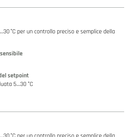
30 °C per un controllo preciso e semplice della
sensibile
del setpoint
duata 5…30 °C
30 °C per un controllo preciso e semplice della