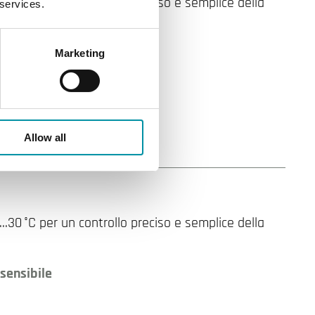
30 °C per un controllo preciso e semplice della
 services.
sensibile
Marketing
del setpoint
duata 5…30 °C
Allow all
30 °C per un controllo preciso e semplice della
sensibile