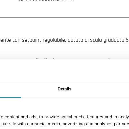
nte con setpoint regolabile, dotato di scala graduata 5…
Intervallo di misura, temp
Elemento 
0…50 °C
NTC1.8
Equivalente
Funzione 
TAC
Scala gra
Details
e content and ads, to provide social media features and to analy
 our site with our social media, advertising and analytics partn