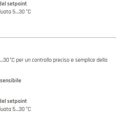
del setpoint
duata 5…30 °C
30 °C per un controllo preciso e semplice della
sensibile
del setpoint
duata 5…30 °C