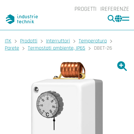
PROGETTI
REFERENZE
CERCA
CHA
You are here:
ITK
Prodotti
Interruttori
Temperatura
Parete
Termostati ambiente, IP65
DBET-26
Ingrand
Ing