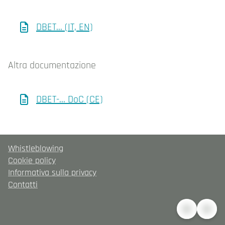
DBET... (IT, EN)
Altra documentazione
DBET-... DoC (CE)
Whistleblowing
Cookie policy
Informativa sulla privacy
Contatti