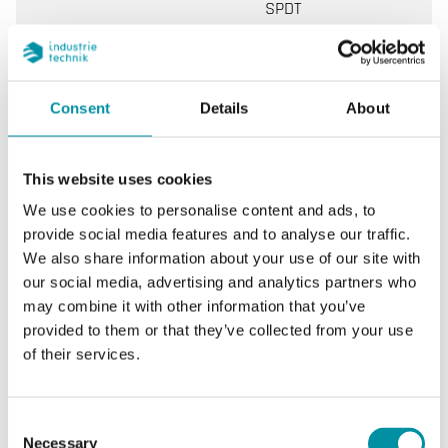
SPDT
Capacità di
15 (8) A, 24…250 V
commutazione
AC
Consent
Details
About
Valore di setpoint,
0...60 °C
intervallo di
This website uses cookies
temperatura
We use cookies to personalise content and ads, to
Funzione a gradini
1
provide social media features and to analyse our traffic.
We also share information about your use of our site with
our social media, advertising and analytics partners who
Funzione di ripristino
Automatico
may combine it with other information that you’ve
provided to them or that they’ve collected from your use
Regolazione setpoint
Esterno
of their services.
Dimensioni esterne
70x72x108 mm
(LxAxP)
Consent
Necessary
Selection