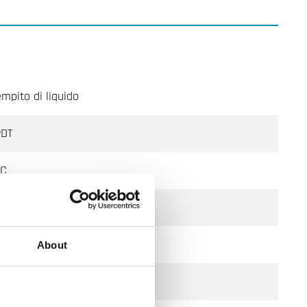
empito di liquido
PDT
AC
About