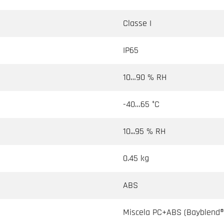
Classe I
IP65
10…90 % RH
-40…65 °C
10...95 % RH
0.45 kg
ABS
Miscela PC+ABS (Bayblend®