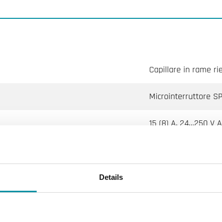
Capillare in rame ri
Microinterruttore S
15 (8) A, 24…250 V 
-30...30 °C
1
Details
Automatico