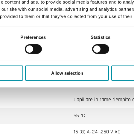
e content and ads, to provide social media features and to analy
Interno
 our site with our social media, advertising and analytics partn
 provided to them or that they’ve collected from your use of their
72x70x108 mm
Temperatura
Preferences
Statistics
CE
Allow selection
Capillare in rame riempito d
65 °C
15 (8) A, 24…250 V AC