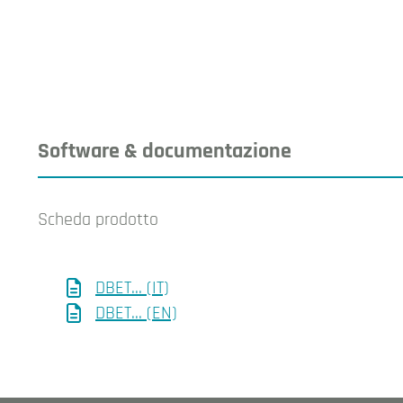
Software & documentazione
Scheda prodotto
DBET... (IT)
DBET... (EN)