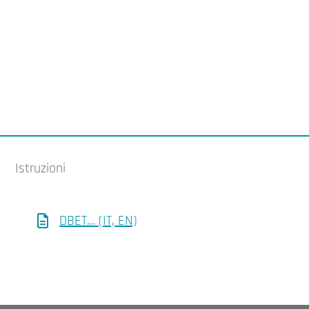
Istruzioni
DBET... (IT, EN)