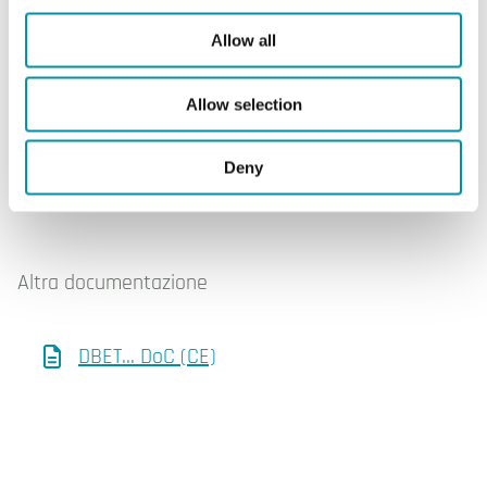
DBET... (EN)
Allow all
Istruzioni
Allow selection
DBET... (IT)
Deny
DBET... (EN)
Altra documentazione
DBET... DoC (CE)