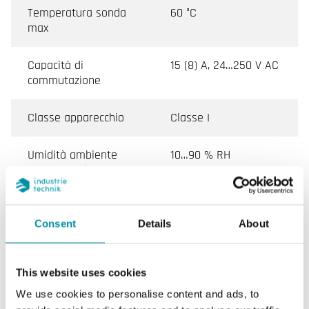
Temperatura sonda
60 °C
max
Capacità di
15 (8) A, 24…250 V AC
commutazione
Classe apparecchio
Classe I
Umidità ambiente
10…90 % RH
(senza condensa)
Temperatura di
-40…70 °C
stoccaggio
Consent
Details
About
Umidità di stoccaggio
10...95 % RH
This website uses cookies
We use cookies to personalise content and ads, to
Peso, incl. imballaggio
0.4 kg