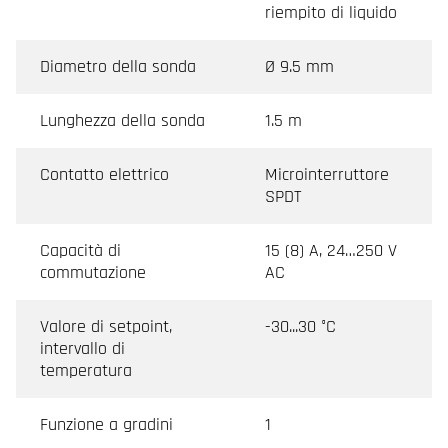
riempito di liquido
Diametro della sonda
Ø 9.5 mm
Lunghezza della sonda
1.5 m
Contatto elettrico
Microinterruttore
SPDT
Capacità di
15 (8) A, 24…250 V
commutazione
AC
Valore di setpoint,
-30...30 °C
intervallo di
temperatura
Funzione a gradini
1