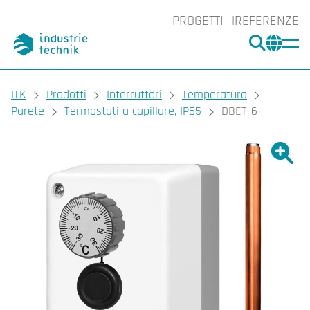
PROGETTI
REFERENZE
CERCA
CHA
You are here:
ITK
Prodotti
Interruttori
Temperatura
Parete
Termostati a capillare, IP65
DBET-6
Ingrand
Ing