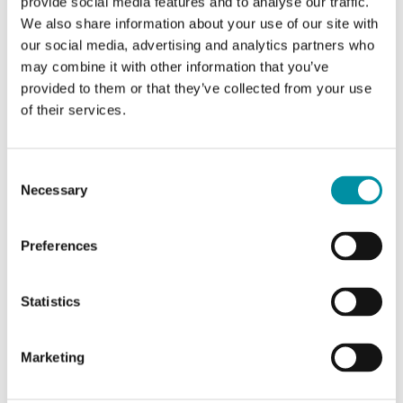
provide social media features and to analyse our traffic.
We also share information about your use of our site with
Materiale, coperchio
ABS
our social media, advertising and analytics partners who
may combine it with other information that you’ve
Materiale, base
Miscela PC+ABS
provided to them or that they’ve collected from your use
(Bayblend®)
of their services.
Consent
Necessary
Selection
Preferences
Software & documentazione
Statistics
Scheda prodotto
Marketing
DBET... (IT)