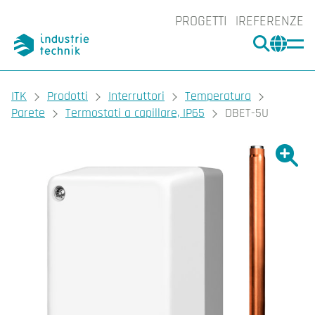
PROGETTI
REFERENZE
CERCA
CHA
You are here:
ITK
Prodotti
Interruttori
Temperatura
Parete
Termostati a capillare, IP65
DBET-5U
Ingrand
Ing