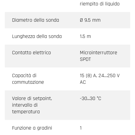
riempito di liquido
Diametro della sonda
Ø 9.5 mm
Lunghezza della sonda
1.5 m
Contatto elettrico
Microinterruttore
SPDT
Capacità di
15 (8) A, 24…250 V
commutazione
AC
Valore di setpoint,
-30...30 °C
intervallo di
temperatura
Funzione a gradini
1