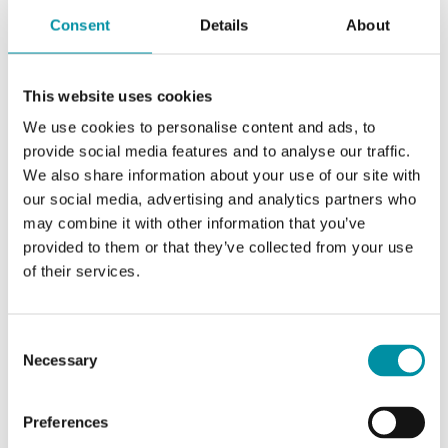
Consent
Details
About
Peso, incl. imballaggio
0.4 kg
Materiale, coperchio
ABS
This website uses cookies
We use cookies to personalise content and ads, to
Materiale, base
Miscela PC+ABS
provide social media features and to analyse our traffic.
(Bayblend®)
We also share information about your use of our site with
our social media, advertising and analytics partners who
may combine it with other information that you’ve
provided to them or that they’ve collected from your use
of their services.
Software & documentazione
Consent
Necessary
Selection
Scheda prodotto
Preferences