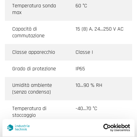
Temperatura sonda
60 °C
max
Capacità di
15 (8) A, 24…250 V AC
commutazione
Classe apparecchio
Classe I
Grado di protezione
IP65
Umidità ambiente
10…90 % RH
(senza condensa)
Temperatura di
-40…70 °C
stoccaggio
Umidità di stoccaggio
10...95 % RH