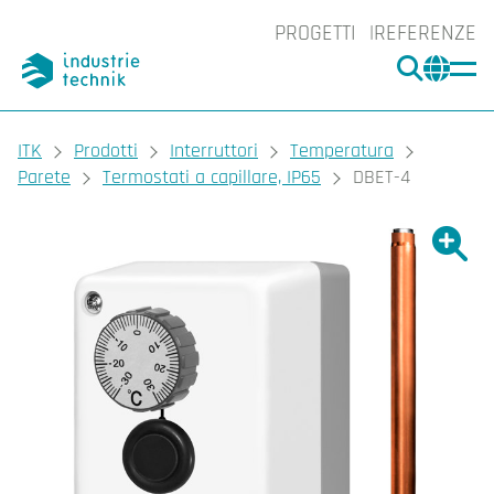
PROGETTI
REFERENZE
CERCA
CHA
You are here:
ITK
Prodotti
Interruttori
Temperatura
Parete
Termostati a capillare, IP65
DBET-4
Ingrand
Ing