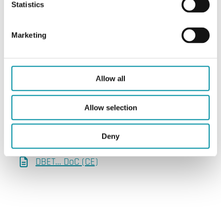
DBET... (EN)
Statistics
Marketing
Istruzioni
DBET... (IT)
Allow all
DBET... (EN)
Allow selection
Altra documentazione
Deny
DBET... DoC (CE)