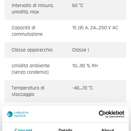
Intervallo di misura,
60 °C
umidità, max
Capacità di
15 (8) A, 24…250 V AC
commutazione
Classe apparecchio
Classe I
Umidità ambiente
10…90 % RH
(senza condensa)
Temperatura di
-40…70 °C
stoccaggio
Umidità di stoccaggio
10...95 % RH
Peso, incl. imballaggio
0.4 kg
Consent
Details
About