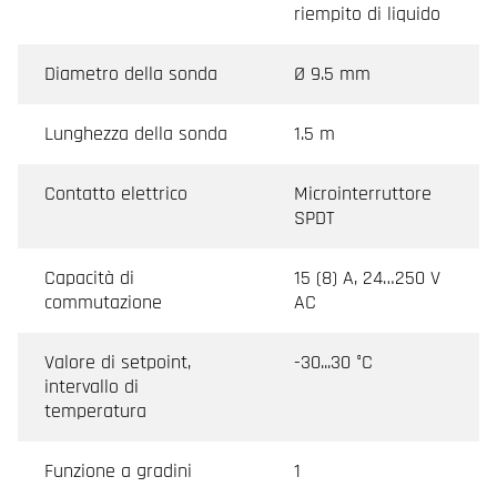
riempito di liquido
Diametro della sonda
Ø 9.5 mm
Lunghezza della sonda
1.5 m
Contatto elettrico
Microinterruttore
SPDT
Capacità di
15 (8) A, 24…250 V
commutazione
AC
Valore di setpoint,
-30...30 °C
intervallo di
temperatura
Funzione a gradini
1