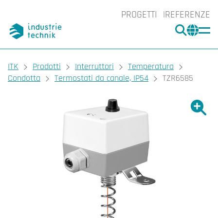
PROGETTI
REFERENZE
CERCA
CHA
You are here:
ITK
Prodotti
Interruttori
Temperatura
Condotta
Termostati da canale, IP54
TZR6585
Ingrand
Ing