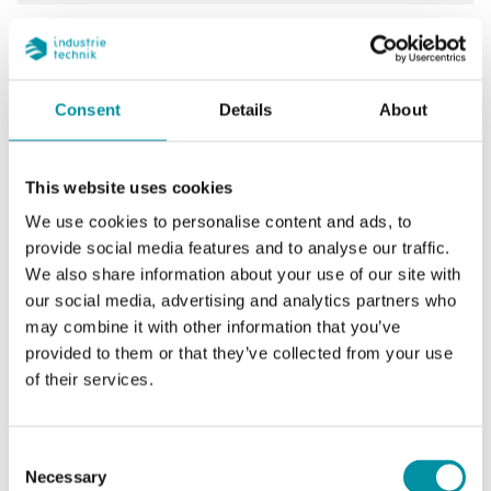
Regolazione
Interno
setpoint
Consent
Details
About
Dimensioni
70x86x108 mm
esterne (LxAxP)
This website uses cookies
Misura
Temperatura
We use cookies to personalise content and ads, to
provide social media features and to analyse our traffic.
Certificazioni
CE
We also share information about your use of our site with
our social media, advertising and analytics partners who
may combine it with other information that you’ve
provided to them or that they’ve collected from your use
Caratteristiche di Termostati da canale, IP54
of their services.
Elemento
Capillare in rame riempito di
sensore
liquido con molla di
Consent
protezione da 200 mm
Necessary
Selection