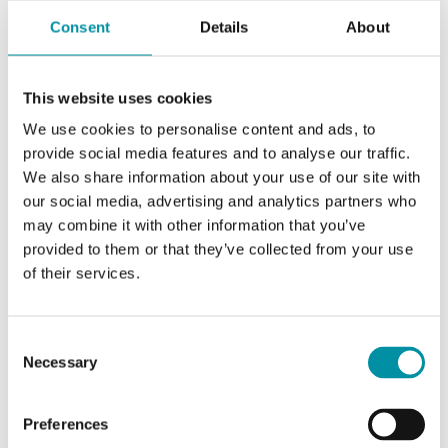
SPDT
Consent
Details
About
Capacità di
15 (8) A, 24…250 V
commutazione
AC
This website uses cookies
We use cookies to personalise content and ads, to
Valore di setpoint,
0...60 °C
provide social media features and to analyse our traffic.
intervallo di
We also share information about your use of our site with
temperatura
our social media, advertising and analytics partners who
may combine it with other information that you’ve
Funzione di ripristino
Automatico
provided to them or that they’ve collected from your use
of their services.
Regolazione setpoint
Esterno
Dimensioni esterne
70x86x108 mm
Consent
Necessary
(LxAxP)
Selection
Preferences