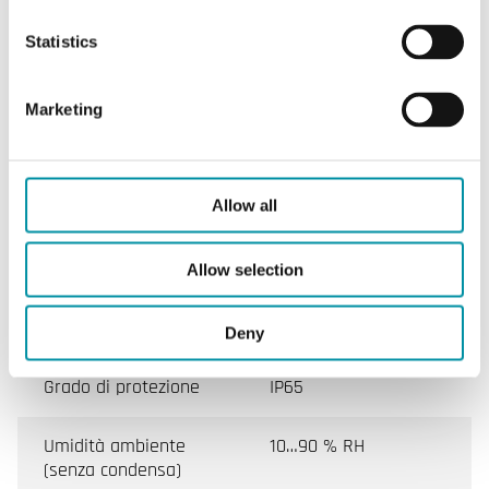
Caratteristiche di Termostati a contatto, IP65
Statistics
Elemento sensore
Capillare in rame
riempito di liquido
Marketing
Temperatura sonda
75 °C
max
Allow all
Capacità di
15 (8) A, 24…250 V AC
commutazione
Allow selection
Classe apparecchio
Classe I
Deny
Grado di protezione
IP65
Umidità ambiente
10…90 % RH
(senza condensa)