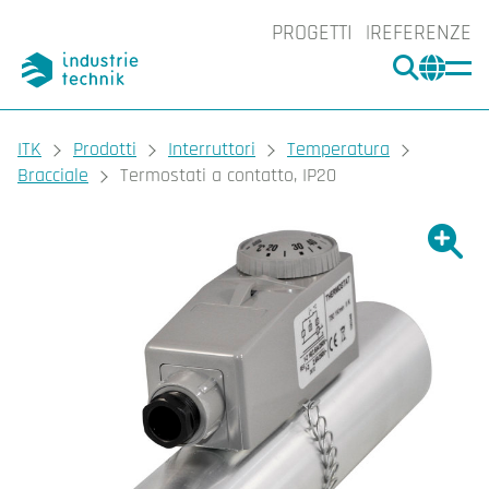
PROGETTI
REFERENZE
CERCA
CHA
You are here:
ITK
Prodotti
Interruttori
Temperatura
Bracciale
Termostati a contatto, IP20
Ingrand
Ing
Sta