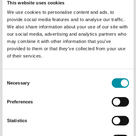
This website uses cookies
We use cookies to personalise content and ads, to
provide social media features and to analyse our traffic.
We also share information about your use of our site with
our social media, advertising and analytics partners who
may combine it with other information that you’ve
provided to them or that they’ve collected from your use
of their services.
AT2090U
Elemento sensore
Contatto bimetallico
Consent
Necessary
Selection
Contatto elettrico
Microinterruttore SPDT
Capacità di commutazione
Preferences
NC 16 (2.5) A, 250 V AC / NO 2.5 A, 250 V AC
Statistics
Valore di setpoint, intervallo di
temperatura