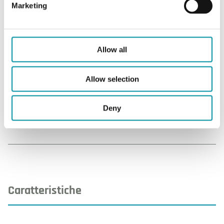
20...90 °C
Marketing
Funzione di ripristino
Automatico
Regolazione setpoint
Interno
Allow all
Dimensioni esterne (LxAxP)
39x55x112 mm
Allow selection
Misura
Temperatura
Deny
Certificazioni
CE
Caratteristiche