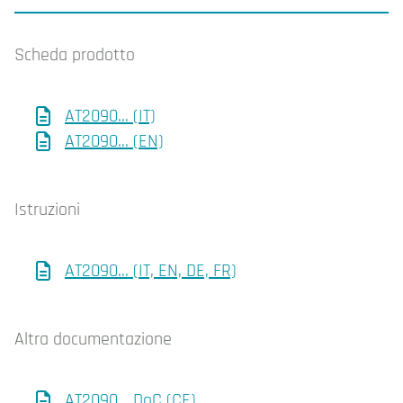
Scheda prodotto
AT2090... (IT)
AT2090... (EN)
Istruzioni
AT2090... (IT, EN, DE, FR)
Altra documentazione
AT2090... DoC (CE)