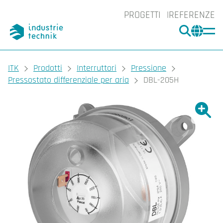
PROGETTI
REFERENZE
CERCA
CHA
You are here:
ITK
Prodotti
Interruttori
Pressione
Pressostato differenziale per aria
DBL-205H
Ingrand
Ing