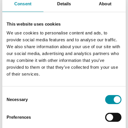
Consent
Details
About
Temperatura
-20…85 °C
ambiente
This website uses cookies
Temperatura di
-40…85 °C
We use cookies to personalise content and ads, to
stoccaggio
provide social media features and to analyse our traffic.
We also share information about your use of our site with
Umidità di
0...95 % RH
our social media, advertising and analytics partners who
stoccaggio
may combine it with other information that you’ve
provided to them or that they’ve collected from your use
Dimensioni
118x118x58 mm
of their services.
esterne (LxAxP)
Peso, incl.
0.18 kg
Consent
Necessary
imballaggio
Selection
Fluido
Aria o gas non
Preferences
aggressivi e non