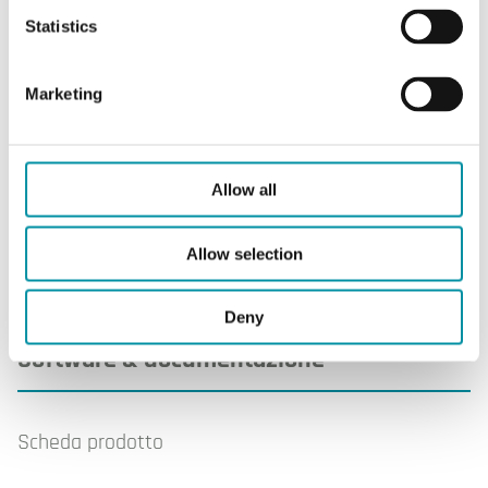
infiammabili
Statistics
Carico di
1,5 (0,4) A
commutazione
Marketing
max
Materiale, custodia
PS
Allow all
Allow selection
Deny
Software & documentazione
Scheda prodotto