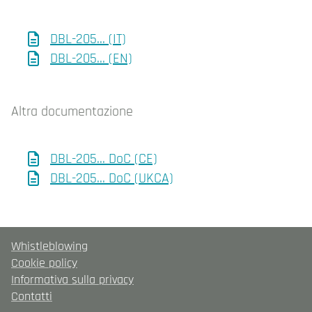
DBL-205... (IT)
DBL-205... (EN)
Altra documentazione
DBL-205... DoC (CE)
DBL-205... DoC (UKCA)
Whistleblowing
Cookie policy
Informativa sulla privacy
Contatti