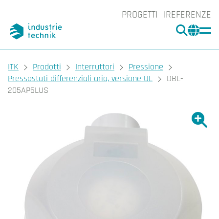
PROGETTI
REFERENZE
CERCA
CHA
You are here:
ITK
Prodotti
Interruttori
Pressione
Pressostati differenziali aria, versione UL
DBL-
205AP5LUS
Ingrand
Ing