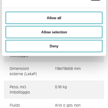
(senza condensa)
Temperatura
-20…60 °C
Allow all
ambiente
Temperatura di
-40…85 °C
Allow selection
stoccaggio
Deny
Umidità di
0...95 % RH
stoccaggio
Dimensioni
118x118x58 mm
esterne (LxAxP)
Peso, incl.
0.18 kg
imballaggio
Fluido
Aria o gas non