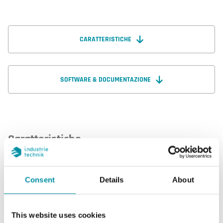
CARATTERISTICHE
SOFTWARE & DOCUMENTAZIONE
Caratteristiche
Caratteristiche di DBL-205AP5LUS
Consent
Details
About
Sensore di pressione, intervallo
30…400
Pa
This website uses cookies