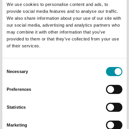
We use cookies to personalise content and ads, to
Diff. max consentito sensore di
10 kPa
provide social media features and to analyse our traffic.
pressione 1
We also share information about your use of our site with
our social media, advertising and analytics partners who
may combine it with other information that you’ve
Isteresi
15 Pa
provided to them or that they’ve collected from your use
of their services.
Caratteristiche di Pressostati differenziali aria,
Consent
versione UL
Necessary
Selection
Classe apparecchio
Classe II
Preferences
Grado di
IP54
protezione
Statistics
Umidità ambiente
10…90 % RH
Marketing