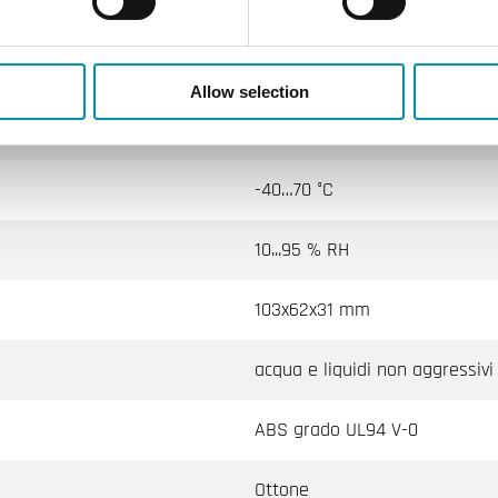
IP65
10…95 % RH
Allow selection
-20…70 °C
-40…70 °C
10...95 % RH
103x62x31 mm
acqua e liquidi non aggressivi
ABS grado UL94 V-0
Ottone