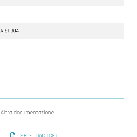
 AISI 304
Altra documentazione
SFC-.. DoC (CE)