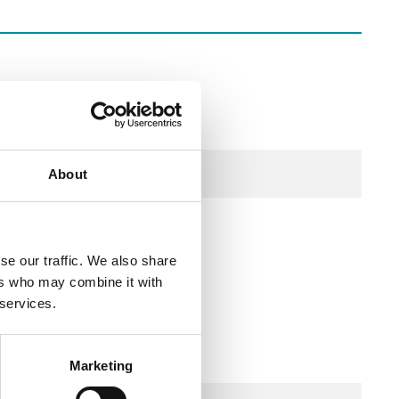
.9 m³/h
About
 V DC
se our traffic. We also share
ers who may combine it with
 services.
Marketing