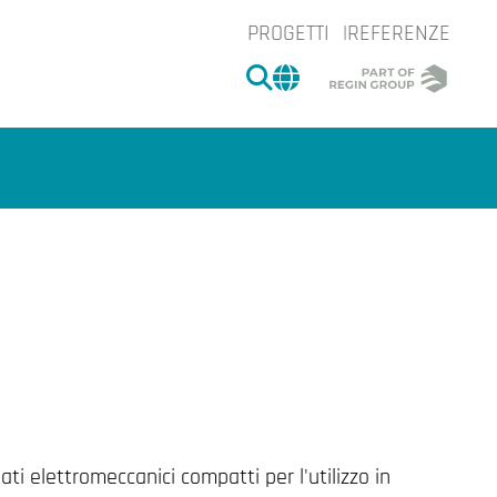
PROGETTI
REFERENZE
CERCA
CHANGE MARKET 
e.
ati elettromeccanici compatti per l'utilizzo in