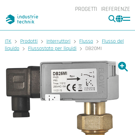
PROGETTI
REFERENZE
CERCA
CHA
You are here:
ITK
Prodotti
Interruttori
Flusso
Flusso del
liquido
Flussostato per liquidi
DB20MI
Ingrand
Ing