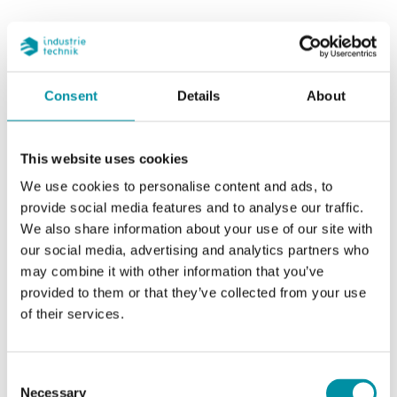
Valore di setpoint,
7.5 ... 11 l/min
portata
Consent
Details
About
Portata massima
40 l/min
Collegamento
G 3/4" (ISO 228-1)
This website uses cookies
F
We use cookies to personalise content and ads, to
provide social media features and to analyse our traffic.
We also share information about your use of our site with
our social media, advertising and analytics partners who
Caratteristiche di Flussostato per liquidi
may combine it with other information that you’ve
provided to them or that they’ve collected from your use
Contatto elettrico
x1 SPDT
of their services.
Capacità di
5 A, 250 Vac
Consent
commutazione
Necessary
Selection