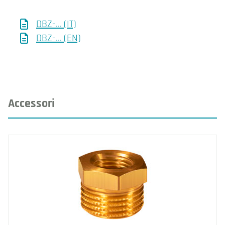
DBZ-... (IT)
DBZ-... (EN)
Accessori