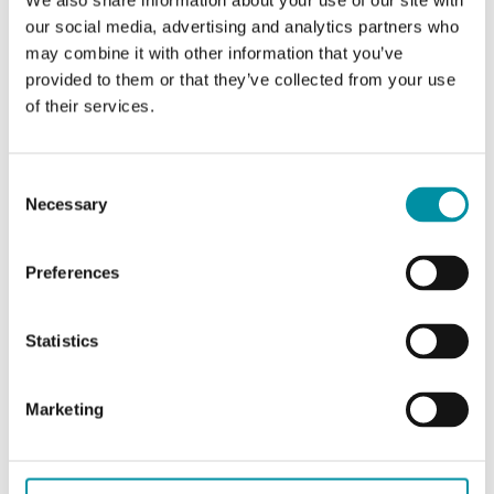
We also share information about your use of our site with
Lunghezza totale del
148 mm
our social media, advertising and analytics partners who
pozzetto
may combine it with other information that you’ve
provided to them or that they’ve collected from your use
Diametro esterno del
16 mm
of their services.
tubo
Consent
Diametro interno del
14 mm
Necessary
tubo
Selection
Collegamento
R 1/2"
Preferences
Materiale del pozzetto
Acciaio inossidabile
Statistics
(AISI 304)
Marketing
Tappo di fissaggio per
Yes
capillare