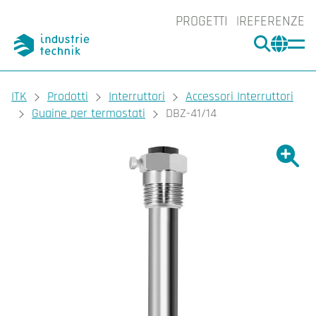
PROGETTI
REFERENZE
CERCA
CHA
You are here:
ITK
Prodotti
Interruttori
Accessori Interruttori
Guaine per termostati
DBZ-41/14
Ingrand
Ing