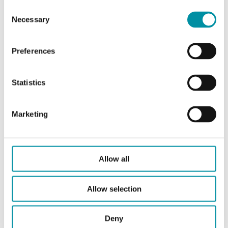
Lunghezza totale del pozzetto
140 mm
Consent
Necessary
Selection
Diametro esterno del tubo
10 mm
Preferences
Diametro interno del tubo
8.5 mm
Statistics
Collegamento
R 1/2"
Marketing
Materiale del pozzetto
Ottone / Cu-
Ni
Tappo di fissaggio per
Yes
Allow all
capillare
Allow selection
Deny