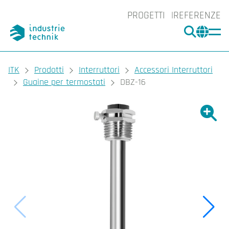
PROGETTI
REFERENZE
CERCA
CHA
You are here:
ITK
Prodotti
Interruttori
Accessori Interruttori
Guaine per termostati
DBZ-16
Ingrand
Ing