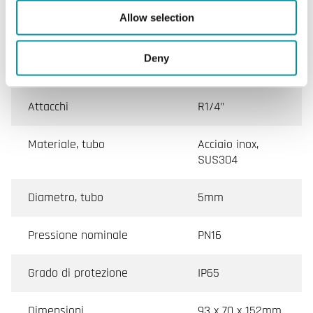
Lunghezza di inserimento
90mm
Allow selection
(mm)
Deny
Diametro
5mm
Attacchi
R1/4"
Materiale, tubo
Acciaio inox,
SUS304
Diametro, tubo
5mm
Pressione nominale
PN16
Grado di protezione
IP65
Dimensioni
93 x 70 x 152mm