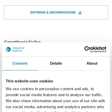
SOFTWARE & DOCUMENTAZIONE
Caratteristiche
Caratteristiche di SI-NTC10-01
Consent
Details
About
Elemento
NTC 10k3A1
sensibile
This website uses cookies
We use cookies to personalise content and ads, to
Resistenza
10 kΩ/25°C
provide social media features and to analyse our traffic.
nominale
We also share information about your use of our site with
our social media, advertising and analytics partners who