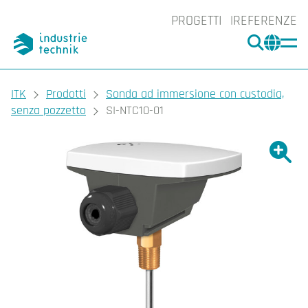
PROGETTI
REFERENZE
CERCA
CHA
You are here:
ITK
Prodotti
Sonda ad immersione con custodia,
senza pozzetto
SI-NTC10-01
Ingrand
Ing