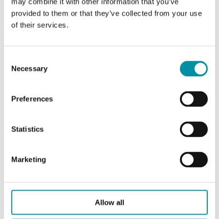
may combine it with other information that you’ve
Scala di
-20...+120 °C
temperatura
provided to them or that they’ve collected from your use
of their services.
Compatibile
Aquatrol - Johnson Controls -
Satchwell - Trend - Cylon -
Consent
Honeywell
Necessary
Selection
Preferences
Caratteristiche di Sonda ad immersione con
custodia, senza pozzetto
Statistics
Temperatura ambiente
-20…+120°C
Marketing
Costante di tempo
4s
Pressacavo
M16
Allow all