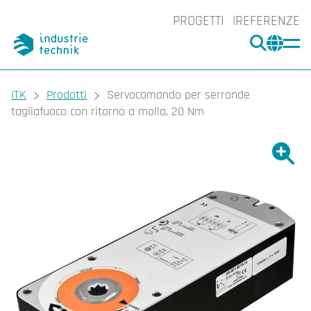
PROGETTI
REFERENZE
CERCA
CHA
You are here:
ITK
Prodotti
Servocomando per serrande
tagliafuoco con ritorno a molla, 20 Nm
Ingrand
Ing
Sta