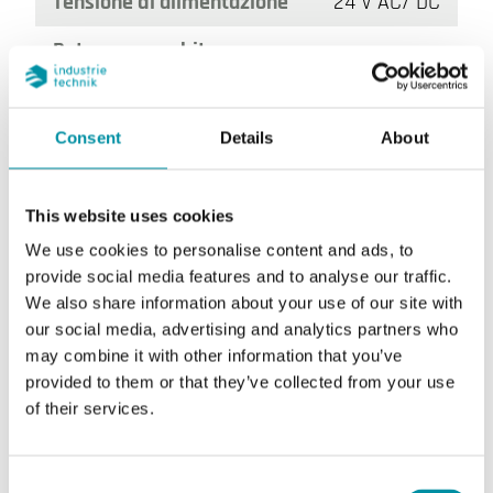
Tensione di alimentazione
24 V AC/ DC
Potenza assorbita
In funzione: max, 6,5 W / 8,5 VA
Contatto ausiliario
2 x 5 (1,5) A / AC 230 V
Consent
Details
About
Thermal sensor
Termofusibile 72° sulla condotta
This website uses cookies
We use cookies to personalise content and ads, to
provide social media features and to analyse our traffic.
We also share information about your use of our site with
our social media, advertising and analytics partners who
may combine it with other information that you’ve
provided to them or that they’ve collected from your use
of their services.
DB-SF2.90/12
Consent