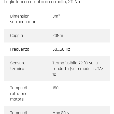
tagliafuoco con ritorno a molla, 20 Nm
Dimensioni
3m²
serranda max
Coppia
20Nm
Frequenza
50…60 Hz
Sensore
Termofusibile 72 °C sulla
termico
condotta (solo modelli ...TA-
12)
Tempo di
150s
rotazione
motore
Tempo di
Max 20 s