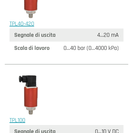
TPL40-420
Segnale di uscita
4…20 mA
Scala di lavoro
0…40 bar (0…4000 kPa)
TPL100
Segnale di uscita
0…10 V DC