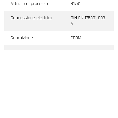
Attacco al processo
R1/4"
Connessione elettrica
DIN EN 175301 803-
A
Guarnizione
EPDM
Dimensioni
Ø 40 x h 104mm
Grado di protezione
IP65
Accessori