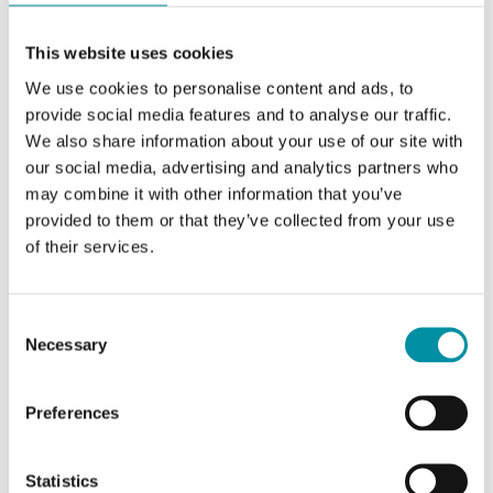
TPL10
This website uses cookies
Segnale di uscita
0…10 V DC
We use cookies to personalise content and ads, to
provide social media features and to analyse our traffic.
Scala di lavoro
0…10 bar (0…1000 kPa)
We also share information about your use of our site with
our social media, advertising and analytics partners who
may combine it with other information that you’ve
provided to them or that they’ve collected from your use
of their services.
Consent
Necessary
Selection
TPL10-420
Preferences
Segnale di uscita
4…20 mA
Statistics