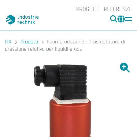
PROGETTI
REFERENZE
CERCA
CHA
You are here:
ITK
Prodotti
Fuori produzione - Trasmettitore di
pressione relativa per liquidi e gas
Ingrand
Ing
Sta