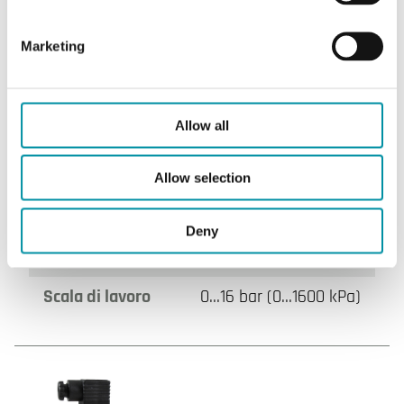
Scala di lavoro
0…10 bar (0…1000 kPa)
Marketing
Allow all
Allow selection
TPL16
Deny
Segnale di uscita
0…10 V DC
Scala di lavoro
0…16 bar (0…1600 kPa)