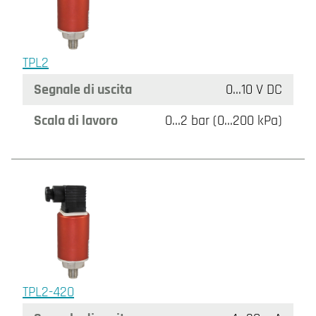
TPL2
Segnale di uscita
0…10 V DC
Scala di lavoro
0…2 bar (0…200 kPa)
TPL2-420