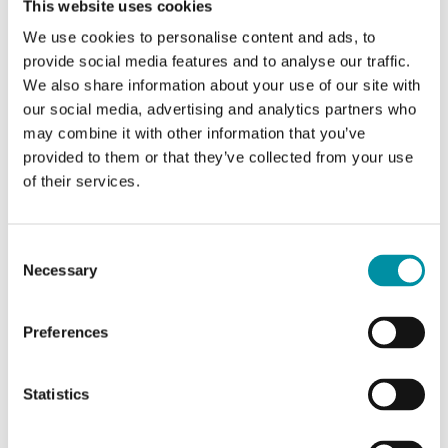
This website uses cookies
AO
3
We use cookies to personalise content and ads, to
provide social media features and to analyse our traffic.
DO
1
We also share information about your use of our site with
our social media, advertising and analytics partners who
Intervallo di misura,
-15…90 °C
may combine it with other information that you’ve
temp
provided to them or that they’ve collected from your use
of their services.
Caratteristiche di Evolution TH, per applicazioni fan
Consent
coil
Necessary
Selection
Classe apparecchio
Classe II
Preferences
Grado di protezione
IP30
Statistics
Umidità ambiente
10…90 % RH