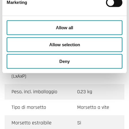
(senza condensa)
Marketing
Temperatura ambiente
0…50 °C
Allow all
Temperatura di
-20…70 °C
stoccaggio
Allow selection
Montaggio
Stanza, Parete
Deny
Dimensioni esterne
128x80x55 mm
(LxAxP)
Peso, incl. imballaggio
0.23 kg
Tipo di morsetto
Morsetto a vite
Morsetto estraibile
Si