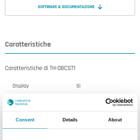
SOFTWARE & DOCUMENTAZIONE
Caratteristiche
Caratteristiche di TH-0BCST1
Display
Si
Tipo di display
LCD con
retroilluminazione
Consent
Details
About
AI
3