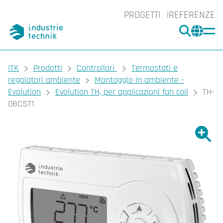
PROGETTI
REFERENZE
CERCA
CHA
You are here:
ITK
Prodotti
Controllori
Termostati e
regolatori ambiente
Montaggio in ambiente -
Evolution
Evolution TH, per applicazioni fan coil
TH-
0BCST1
Ingrand
Ing