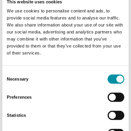
This website uses cookies
AO
2
We use cookies to personalise content and ads, to
provide social media features and to analyse our traffic.
DO
3
We also share information about your use of our site with
our social media, advertising and analytics partners who
Intervallo di misura,
-15…90 °C
may combine it with other information that you’ve
temp
provided to them or that they’ve collected from your use
of their services.
Caratteristiche di Evolution TH, per applicazioni fan
Consent
coil
Necessary
Selection
Classe apparecchio
Classe II
Preferences
Grado di protezione
IP30
Statistics
Umidità ambiente
10…90 % RH