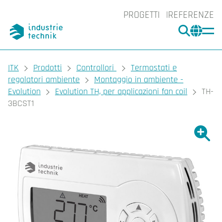
PROGETTI
REFERENZE
CERCA
CHA
You are here:
ITK
Prodotti
Controllori
Termostati e
regolatori ambiente
Montaggio in ambiente -
Evolution
Evolution TH, per applicazioni fan coil
TH-
3BCST1
Ingrand
Ing