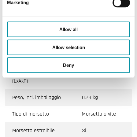
(senza condensa)
Marketing
Temperatura ambiente
0…50 °C
Allow all
Temperatura di
-20…70 °C
stoccaggio
Allow selection
Montaggio
Stanza, Parete
Deny
Dimensioni esterne
128x80x55 mm
(LxAxP)
Peso, incl. imballaggio
0.23 kg
Tipo di morsetto
Morsetto a vite
Morsetto estraibile
Si