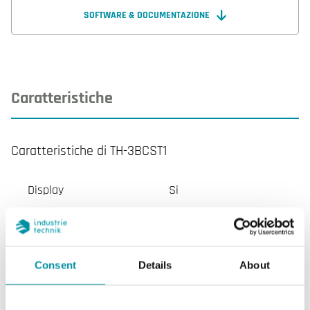
SOFTWARE & DOCUMENTAZIONE
Caratteristiche
Caratteristiche di TH-3BCST1
Display
Si
Tipo di display
LCD con
retroilluminazione
Consent
Details
About
AI
2