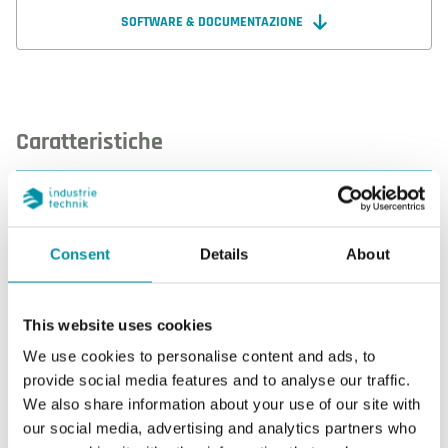
SOFTWARE & DOCUMENTAZIONE
Caratteristiche
Caratteristiche di FH-4MSSH1
Consent
Details
About
Display
Si
This website uses cookies
Tipo di display
LCD con
retroilluminazione
We use cookies to personalise content and ads, to
provide social media features and to analyse our traffic.
AI
3
We also share information about your use of our site with
our social media, advertising and analytics partners who