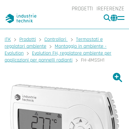
PROGETTI
REFERENZE
CERCA
CHA
You are here:
ITK
Prodotti
Controllori
Termostati e
regolatori ambiente
Montaggio in ambiente -
Evolution
Evolution FH, regolatore ambiente per
applicazioni per pannelli radianti
FH-4MSSH1
Ingrand
Ing