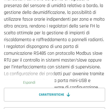
presenza del sensore di umidità relativa a bordo, la
gestione della deumidificazione, la possibilità di
utilizzare fasce orarie indipendenti per zona e molto
altro ancora, rendono i regolatori della serie FH la
scelta ottimale per la gestione di impianti di
riscaldamento e raffreddamento a pannelli radianti.
I regolatori dispongono di una porta di
comunicazione RS485 con protocollo Modbus slave
RTU per il controllo in sistemi master/slave oppure
per l’interfacciamento con sistemi di supervisione.
La configurazione dei prodotti puo’ avvenire tramite
questa oppure tramite una porta mini-USB e
Espandi
l’utilizzo dell’apposito software di configurazione
Evolution Tool.
CARATTERISTICHE