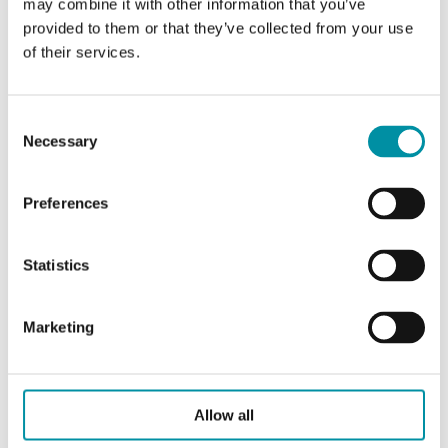
may combine it with other information that you’ve
AO
0
provided to them or that they’ve collected from your use
of their services.
DO
5
Intervallo di misura,
-15…90 °C
Consent
temp
Necessary
Selection
Preferences
Caratteristiche di Evolution FH, regolatore ambiente
per applicazioni per pannelli radianti
Statistics
Classe apparecchio
Classe II
Marketing
Umidità ambiente
10…90 % RH
(senza condensa)
Allow all