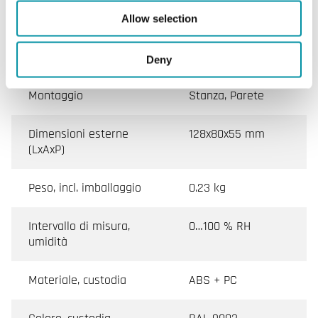
Temperatura ambiente
0…50 °C
Allow selection
Temperatura di
-20…70 °C
stoccaggio
Deny
Montaggio
Stanza, Parete
Dimensioni esterne
128x80x55 mm
(LxAxP)
Peso, incl. imballaggio
0.23 kg
Intervallo di misura,
0…100 % RH
umidità
Materiale, custodia
ABS + PC