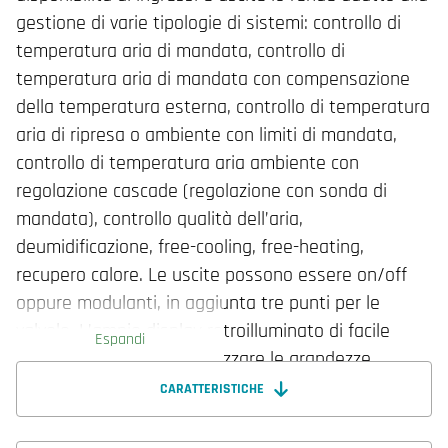
gestione di varie tipologie di sistemi: controllo di
temperatura aria di mandata, controllo di
temperatura aria di mandata con compensazione
della temperatura esterna, controllo di temperatura
aria di ripresa o ambiente con limiti di mandata,
controllo di temperatura aria ambiente con
regolazione cascade (regolazione con sonda di
mandata), controllo qualità dell’aria,
deumidificazione, free-cooling, free-heating,
recupero calore. Le uscite possono essere on/off
oppure modulanti, in aggiunta tre punti per le
valvole. L’ampio display retroilluminato di facile
Espandi
lettura permette di visualizzare le grandezze
misurate di temperatura e umidità, i parametri di
CARATTERISTICHE
regolazione, le fasce orarie di funzionamento e lo
stato del dispositivo. Dispone anche una porta di