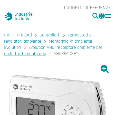
PROGETTI
REFERENZE
CERCA
CHA
You are here:
ITK
Prodotti
Controllori
Termostati e
regolatori ambiente
Montaggio in ambiente -
Evolution
Evolution AHU, regolatore ambiente per
unità trattamento aria
AHU-3MCSH1
Ingrand
Ing