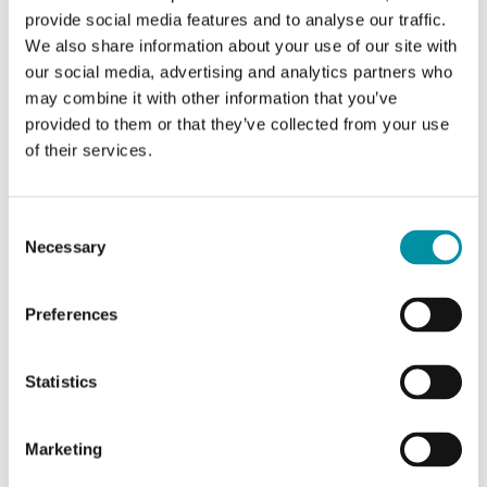
AO
2
provide social media features and to analyse our traffic.
We also share information about your use of our site with
DO
3
our social media, advertising and analytics partners who
may combine it with other information that you’ve
provided to them or that they’ve collected from your use
Intervallo di misura,
-15…90 °C
temp
of their services.
Consent
Necessary
Selection
Caratteristiche di Evolution AHU, regolatore
ambiente per unità trattamento aria
Preferences
Classe apparecchio
Classe II
Statistics
Umidità ambiente
10…90 % RH
(senza condensa)
Marketing