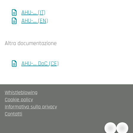
AHU-... (IT)
AHU-... (EN)
Altra documentazione
AHU-... DoC (CE)
Whistleblowing
Cookie policy
Informativa sulla privacy
Contatti