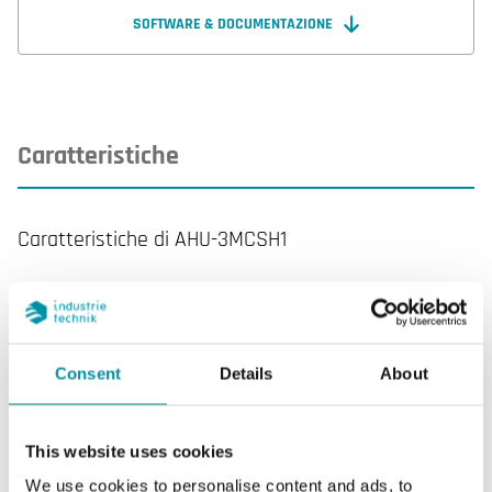
comunicazione RS485 con protocollo Modbus slave
SOFTWARE & DOCUMENTAZIONE
RTU. Previsto per il montaggio a parete su scatola a
3 moduli.
Caratteristiche
Caratteristiche di AHU-3MCSH1
Display
Si
Tipo di display
LCD con
Consent
Details
About
retroilluminazione
AI
2
This website uses cookies
We use cookies to personalise content and ads, to