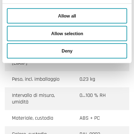
Temperatura ambiente
0…50 °C
Allow all
Temperatura di
-20…70 °C
stoccaggio
Allow selection
Montaggio
Stanza, Parete
Deny
Dimensioni esterne
128x80x55 mm
(LxAxP)
Peso, incl. imballaggio
0.23 kg
Intervallo di misura,
0…100 % RH
umidità
Materiale, custodia
ABS + PC