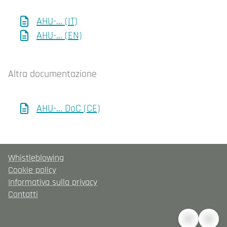
AHU-... (IT)
AHU-... (EN)
Altra documentazione
AHU-... DoC (CE)
Whistleblowing
Cookie policy
Informativa sulla privacy
Contatti