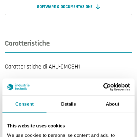
comunicazione RS485 con protocollo Modbus slave
SOFTWARE & DOCUMENTAZIONE
RTU. Previsto per il montaggio a parete su scatola a
3 moduli.
Caratteristiche
Caratteristiche di AHU-0MCSH1
Display
Si
Tipo di display
LCD con
Consent
Details
About
retroilluminazione
AI
3
This website uses cookies
We use cookies to personalise content and ads, to