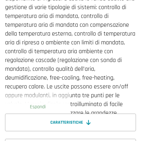
gestione di varie tipologie di sistemi: controllo di
temperatura aria di mandata, controllo di
temperatura aria di mandata con compensazione
della temperatura esterna, controllo di temperatura
aria di ripresa o ambiente con limiti di mandata,
controllo di temperatura aria ambiente con
regolazione cascade (regolazione con sonda di
mandata), controllo qualità dell’aria,
deumidificazione, free-cooling, free-heating,
recupero calore. Le uscite possono essere on/off
oppure modulanti, in aggiunta tre punti per le
valvole. L’ampio display retroilluminato di facile
Espandi
lettura permette di visualizzare le grandezze
misurate di temperatura e umidità, i parametri di
CARATTERISTICHE
regolazione, le fasce orarie di funzionamento e lo
stato del dispositivo. Dispone anche una porta di