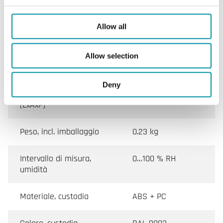
Temperatura ambiente
0…50 °C
Allow all
Temperatura di
-20…70 °C
stoccaggio
Allow selection
Montaggio
Stanza, Parete
Deny
Dimensioni esterne
128x80x55 mm
(LxAxP)
Peso, incl. imballaggio
0.23 kg
Intervallo di misura,
0…100 % RH
umidità
Materiale, custodia
ABS + PC