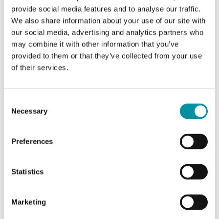
AO
3
provide social media features and to analyse our traffic.
We also share information about your use of our site with
DO
1
our social media, advertising and analytics partners who
may combine it with other information that you’ve
provided to them or that they’ve collected from your use
Intervallo di misura,
-15…90 °C
temp
of their services.
Consent
Necessary
Selection
Caratteristiche di Evolution AHU, regolatore
ambiente per unità trattamento aria
Preferences
Classe apparecchio
Classe II
Statistics
Umidità ambiente
10…90 % RH
(senza condensa)
Marketing