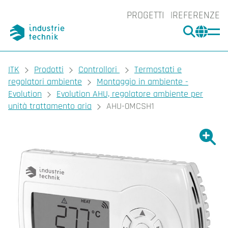
PROGETTI
REFERENZE
CERCA
CHA
You are here:
ITK
Prodotti
Controllori
Termostati e
regolatori ambiente
Montaggio in ambiente -
Evolution
Evolution AHU, regolatore ambiente per
unità trattamento aria
AHU-0MCSH1
Ingrand
Ing