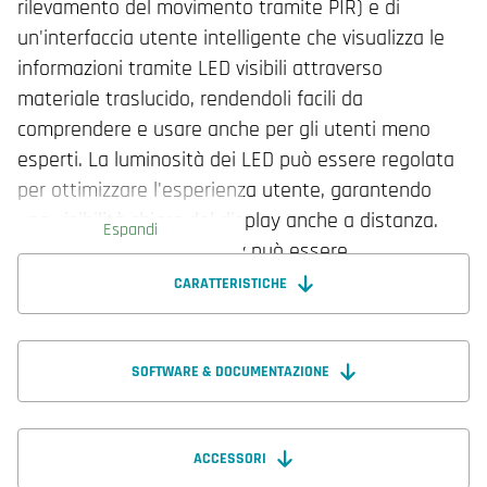
rilevamento del movimento tramite PIR) e di
un'interfaccia utente intelligente che visualizza le
informazioni tramite LED visibili attraverso
materiale traslucido, rendendoli facili da
comprendere e usare anche per gli utenti meno
esperti. La luminosità dei LED può essere regolata
per ottimizzare l'esperienza utente, garantendo
una visibilità chiara del display anche a distanza.
Espandi
Durante la notte, il display può essere
completamente spento o attenuato.
CARATTERISTICHE
Attraverso un sistema di controllo basato sulla
domanda, è possibile raggiungere un comfort
SOFTWARE & DOCUMENTAZIONE
ottimale riducendo al contempo il consumo
energetico negli edifici sostenibili del futuro. Il
ACCESSORI
regolatore ambiente RCX presenta un'applicazione