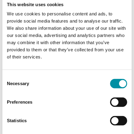
Manuali
This website uses cookies
We use cookies to personalise content and ads, to
RCX-... (EN)
provide social media features and to analyse our traffic.
We also share information about your use of our site with
our social media, advertising and analytics partners who
Dichiarazioni del prodotto
may combine it with other information that you’ve
provided to them or that they’ve collected from your use
of their services.
RCX-..., Env. decl. (EN)
RCX-…, CE decl. (EN)
Consent
RCX-…, UKCA decl. (EN)
Necessary
Selection
Preferences
Altra documentazione
Statistics
RCX-... Menu structure, ver. 2.1-1-01 (EN,
DE, FR, SV, DA, NL)