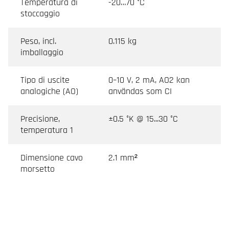
Temperatura di
-20…70 °C
stoccaggio
Peso, incl.
0.115 kg
imballaggio
Tipo di uscite
0–10 V, 2 mA, AO2 kan
analogiche (AO)
användas som CI
Precisione,
±0.5 °K @ 15...30 °C
temperatura 1
Dimensione cavo
2.1 mm²
morsetto