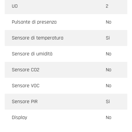
completa. Inoltre, i regolatori Regio stand-alone
UO
2
possono essere facilmente configurati per
applicazioni specifiche tramite l'app Regin:GO o
Pulsante di presenza
No
l'Application Tool.
Sensore di temperatura
Si
Sensore di umidità
No
Sensore CO2
No
Sensore VOC
No
Sensore PIR
Si
Display
No