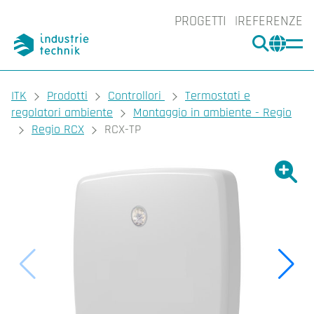
PROGETTI
REFERENZE
CERCA
CHA
You are here:
ITK
Prodotti
Controllori
Termostati e
regolatori ambiente
Montaggio in ambiente - Regio
Regio RCX
RCX-TP
Ingrand
Ing