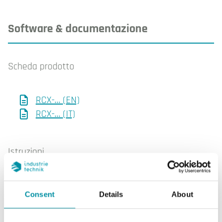
Software & documentazione
Scheda prodotto
RCX-... (EN)
RCX-... (IT)
Istruzioni
RCX-... (EN, DE, FR, SV, IT)
Consent
Details
About