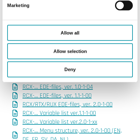
Marketing
RCX-... PICS (EN)
RCX-... Variable list ver.2.1-1-xx
RCX/RTX/RUX EDE-files, ver. 2.1-1-01
Version history - RCX/RUX/RTX
Allow all
Allow selection
Versioni precedenti
Deny
RCX-... EDE-files, ver. 1.0-1-02
RCX-... EDE-files, ver. 1.0-1-04
RCX-... EDE-files, ver. 1.1-1-00
RCX/RTX/RUX EDE-files, ver. 2.0-1-00
RCX-... Variable list ver.1.1-1-00
RCX-... Variable list ver.2.0-1-xx
RCX-... Menu structure, ver. 2.0-1-00 (EN,
DE, FR, SV, DA, NL)