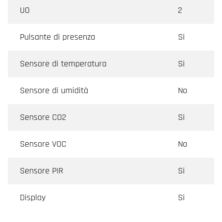
completa. Inoltre, i regolatori Regio stand-alone
UO
2
possono essere facilmente configurati per
applicazioni specifiche tramite l'app Regin:GO o
Pulsante di presenza
Si
l'Application Tool.
Sensore di temperatura
Si
Sensore di umidità
No
Sensore CO2
Si
Sensore VOC
No
Sensore PIR
Si
Display
Si