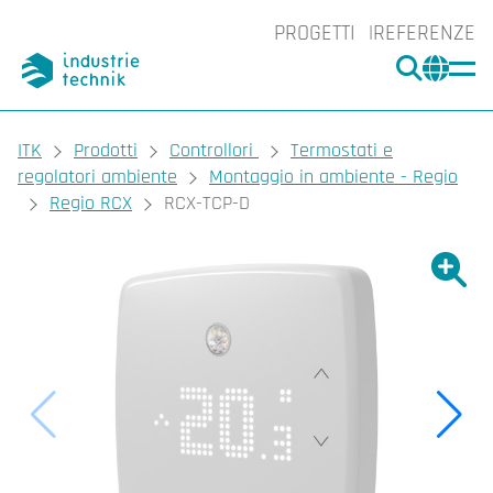
PROGETTI
REFERENZE
CERCA
CHA
You are here:
ITK
Prodotti
Controllori
Termostati e
regolatori ambiente
Montaggio in ambiente - Regio
Regio RCX
RCX-TCP-D
Ingrand
Ing