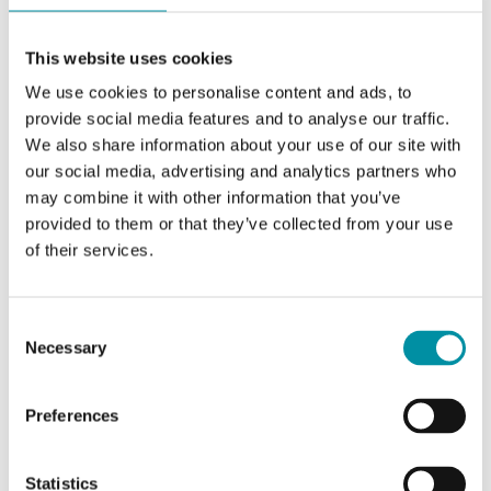
RCX-... (EN, DE, FR, SV, IT)
This website uses cookies
Manuali
We use cookies to personalise content and ads, to
provide social media features and to analyse our traffic.
We also share information about your use of our site with
RCX-... (EN)
our social media, advertising and analytics partners who
may combine it with other information that you’ve
provided to them or that they’ve collected from your use
Dichiarazioni del prodotto
of their services.
RCX-..., Env. decl. (EN)
Consent
RCX-…, CE decl. (EN)
Necessary
Selection
RCX-…, UKCA decl. (EN)
Preferences
Altra documentazione
Statistics