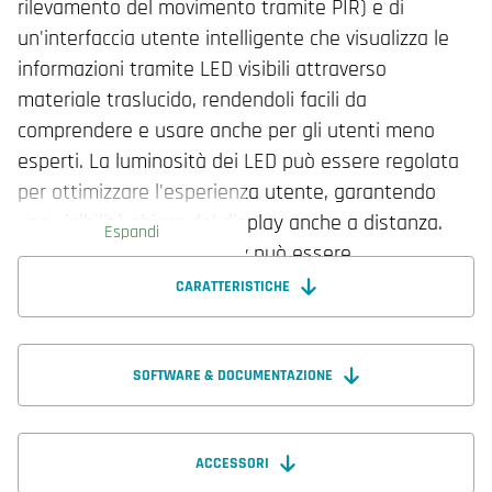
rilevamento del movimento tramite PIR) e di
un'interfaccia utente intelligente che visualizza le
informazioni tramite LED visibili attraverso
materiale traslucido, rendendoli facili da
comprendere e usare anche per gli utenti meno
esperti. La luminosità dei LED può essere regolata
per ottimizzare l'esperienza utente, garantendo
una visibilità chiara del display anche a distanza.
Espandi
Durante la notte, il display può essere
completamente spento o attenuato.
CARATTERISTICHE
Attraverso un sistema di controllo basato sulla
domanda, è possibile raggiungere un comfort
SOFTWARE & DOCUMENTAZIONE
ottimale riducendo al contempo il consumo
energetico negli edifici sostenibili del futuro. Il
ACCESSORI
regolatore ambiente RCX presenta un'applicazione