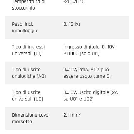
Temperatura di
-20…70 °C
stoccaggio
Peso, incl.
0.115 kg
imballaggio
Tipo di ingressi
Ingresso digitale, 0...10V,
universali (UI)
PT1000 (solo UI1)
Tipo di uscite
0...10V, 2mA, AO2 può
analogiche (AO)
essere usato come CI
Tipo di uscite
0...10V, Uscita digitale (2A
universali (UO)
su UO1 e UO2)
Dimensione cavo
2.1 mm²
morsetto