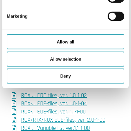
RCX-... Menu structure, ver. 2.1-1-01 (EN,
Marketing
DE, FR, SV, DA, NL)
RCX-... PICS (EN)
RCX-... Variable list ver.2.1-1-xx
Allow all
RCX/RTX/RUX EDE-files, ver. 2.1-1-01
Version history - RCX/RUX/RTX
Allow selection
Versioni precedenti
Deny
RCX-... EDE-files, ver. 1.0-1-02
RCX-... EDE-files, ver. 1.0-1-04
RCX-... EDE-files, ver. 1.1-1-00
RCX/RTX/RUX EDE-files, ver. 2.0-1-00
RCX-... Variable list ver.1.1-1-00