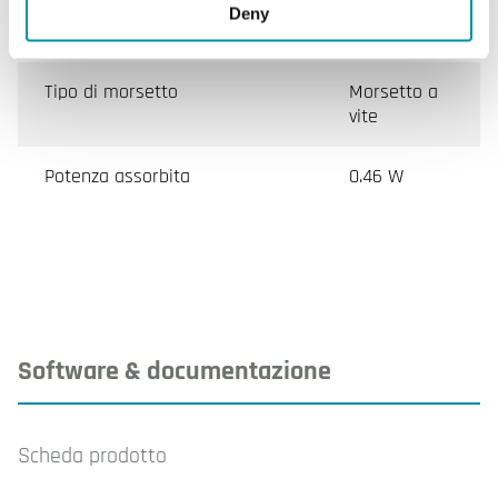
Dimensioni esterne (LxAxP)
88x100x30
Deny
mm
Tipo di morsetto
Morsetto a
vite
Potenza assorbita
0.46 W
Software & documentazione
Scheda prodotto