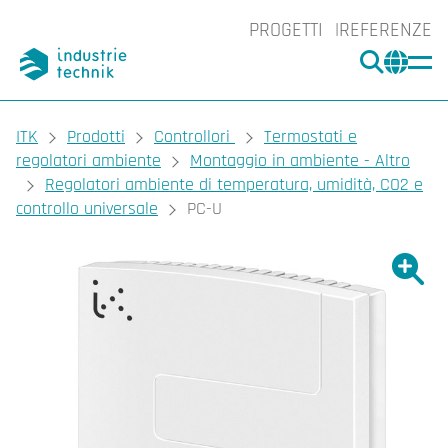
PROGETTI
REFERENZE
CERCA
CHA
You are here:
ITK
Prodotti
Controllori
Termostati e
regolatori ambiente
Montaggio in ambiente - Altro
Regolatori ambiente di temperatura, umidità, CO2 e
controllo universale
PC-U
Ingrand
Ing