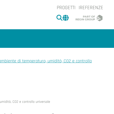
PROGETTI
REFERENZE
CERCA
CHANGE MARKET 
ambiente di temperatura, umidità, CO2 e controllo
e.
umidità, CO2 e controllo universale