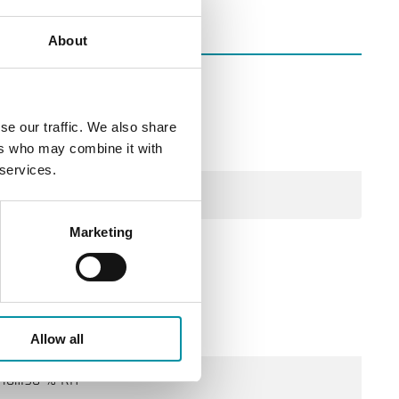
About
se our traffic. We also share
0…50 °C
ers who may combine it with
 services.
0-10 V
Marketing
IP30
Allow all
10…90 % RH