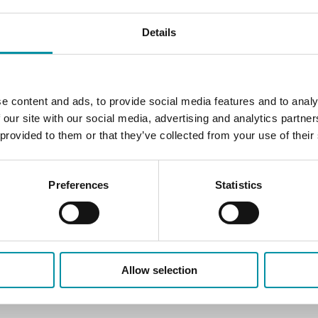
Details
e content and ads, to provide social media features and to analy
 our site with our social media, advertising and analytics partn
 provided to them or that they’ve collected from your use of their
Preferences
Statistics
ra, umidità, CO2 e controllo universale
Allow selection