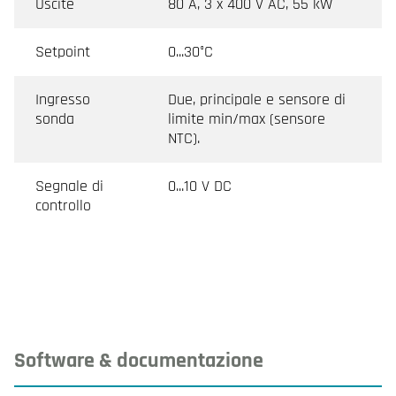
Uscite
80 A, 3 x 400 V AC, 55 kW
Setpoint
0...30°C
Ingresso
Due, principale e sensore di
sonda
limite min/max (sensore
NTC).
Segnale di
0...10 V DC
controllo
Software & documentazione