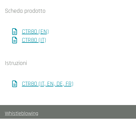
Scheda prodotto
CTR80 (EN)
CTR80 (IT)
Istruzioni
CTR80 (IT, EN, DE, FR)
Whistleblowing
Cookie policy
Informativa sulla privacy
Contatti