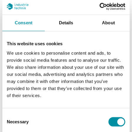
Consent
Details
About
This website uses cookies
CTR80
We use cookies to personalise content and ads, to
Regolatore per resistenze elettriche con
provide social media features and to analyse our traffic.
controllo temperatura
We also share information about your use of our site with
our social media, advertising and analytics partners who
Opzione segnale di controllo esterno 0...10
may combine it with other information that you’ve
V DC
provided to them or that they’ve collected from your use
of their services.
Si
Consent
Necessary
Selection