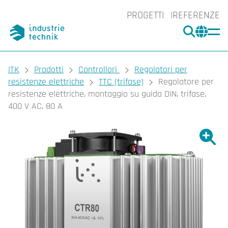
PROGETTI
REFERENZE
CERCA
CHA
You are here:
ITK
Prodotti
Controllori
Regolatori per
resistenze elettriche
TTC (trifase)
Regolatore per
resistenze elettriche, montaggio su guida DIN, trifase,
400 V AC, 80 A
Ingrand
Ing
Sta