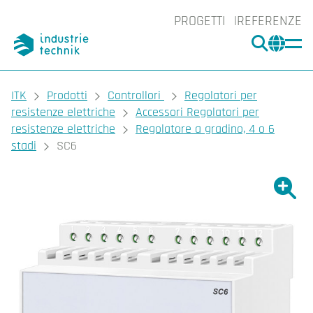
PROGETTI
REFERENZE
CERCA
CHA
You are here:
ITK
Prodotti
Controllori
Regolatori per
resistenze elettriche
Accessori Regolatori per
resistenze elettriche
Regolatore a gradino, 4 o 6
stadi
SC6
Ingrand
Ing