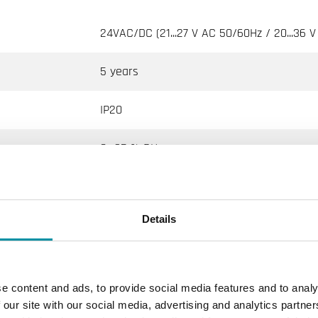
24VAC/DC (21...27 V AC 50/60Hz / 20...36 V
5 years
IP20
0…95 % RH
0…50 °C
Details
-20…70 °C
Guida DIN
e content and ads, to provide social media features and to analy
Euro Norm
 our site with our social media, advertising and analytics partn