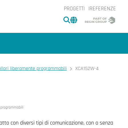
PROGETTI
REFERENZE
CERCA
CHANGE MARKET 
llori liberamente programmabili
XCA152W-4
e.
 programmabili
atto con diversi tipi di comunicazione, con o senza