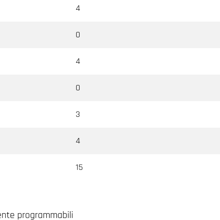
4
0
4
0
3
4
15
mente programmabili