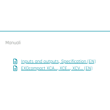
Manuali
Inputs and outputs, Specification (EN)
EXOcompact XCA…, XCE…, XCV… (EN)