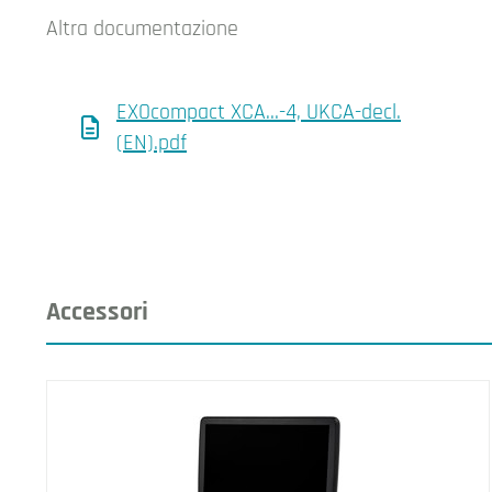
Altra documentazione
EXOcompact XCA…-4, UKCA-decl.
(EN).pdf
Accessori