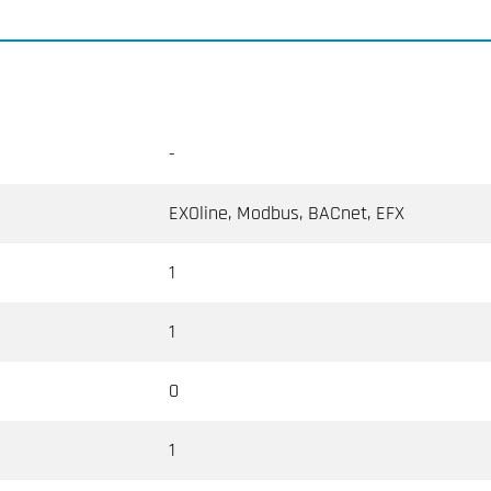
-
EXOline, Modbus, BACnet, EFX
1
1
0
1