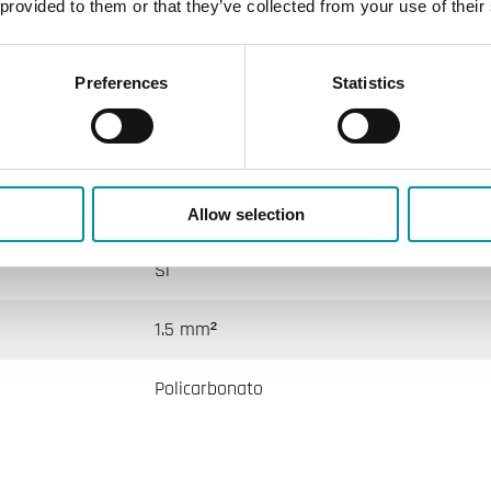
 provided to them or that they’ve collected from your use of their
149x121x58 mm
Preferences
Statistics
0.4 kg
5 mm
Morsetto a vite
Allow selection
Si
1.5 mm²
Policarbonato