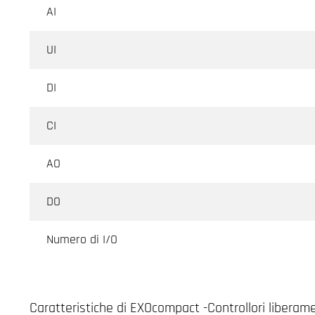
AI
UI
DI
CI
AO
DO
Numero di I/O
Caratteristiche di EXOcompact -Controllori libera