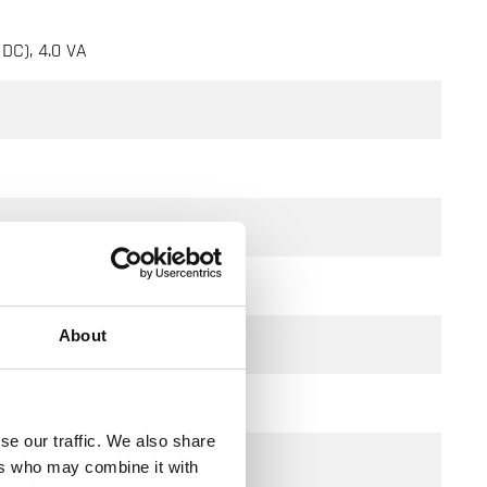
 DC), 4.0 VA
About
se our traffic. We also share
ers who may combine it with