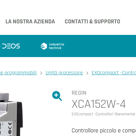
LA NOSTRA AZIENDA
CONTATTI & SUPPORTO
te programmabili
Unità processore
EXOcompact -Contro
REGIN
Ingrandire l'immagine.
XCA152W-4
Ingrandire l'immagin
EXOcompact -Controllori liberamente
Controllore piccolo e comp