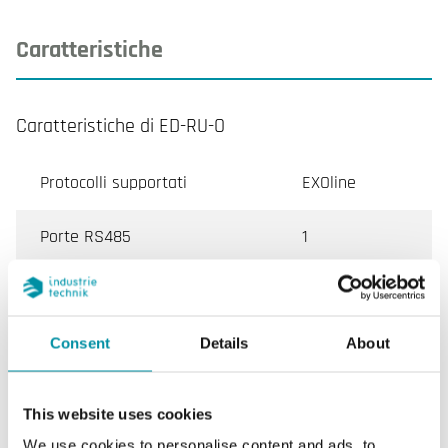
Caratteristiche
Caratteristiche di ED-RU-O
Protocolli supportati
EXOline
Porte RS485
1
Colore, coperchio
Bianco RAL
9003
Consent
Details
About
Pulsante di presenza
Si
This website uses cookies
Pulsante multifunzione
No
We use cookies to personalise content and ads, to