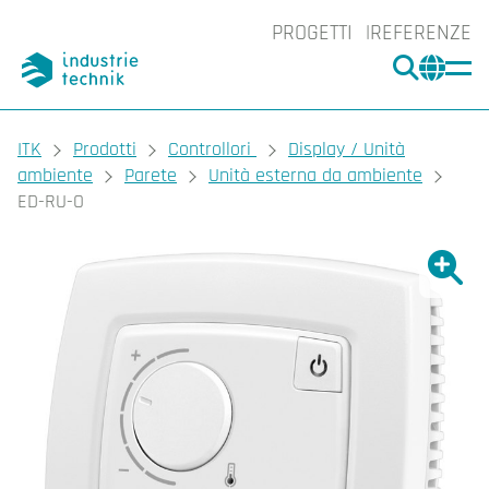
PROGETTI
REFERENZE
CERCA
CHA
You are here:
ITK
Prodotti
Controllori
Display / Unità
ambiente
Parete
Unità esterna da ambiente
ED-RU-O
Ingrand
Ing