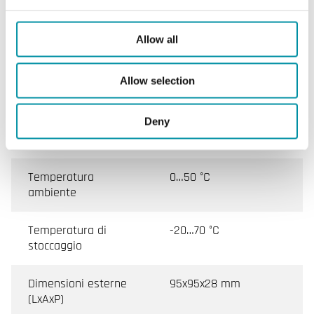
Alimentazione
24VAC (18...30 V AC
Allow all
50/60Hz / ), 0.8 VA
Allow selection
Grado di protezione
IP20
Deny
Umidità ambiente
0…90 % RH
(senza condensa)
Temperatura
0…50 °C
ambiente
Temperatura di
-20…70 °C
stoccaggio
Dimensioni esterne
95x95x28 mm
(LxAxP)