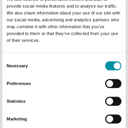
provide social media features and to analyse our traffic.
Controllo ventilatore a 3
No
We also share information about your use of our site with
velocità
our social media, advertising and analytics partners who
may combine it with other information that you’ve
Manopola di regolazione
Si
provided to them or that they’ve collected from your use
setpoint
of their services.
Setpoint nascosto
No
Consent
Sensore di temperatura
Si
Necessary
Selection
Sensore CO2
No
Preferences
Display
No
Statistics
Marketing
Caratteristiche di Unità esterna da ambiente