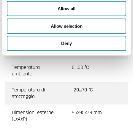
Caratteristiche di Unità esterna da ambiente
Allow all
Alimentazione
24VAC (18...30 V AC
Allow selection
50/60Hz / ), 0.8 VA
Deny
Umidità ambiente
0…90 % RH
(senza condensa)
Temperatura
0…50 °C
ambiente
Temperatura di
-20…70 °C
stoccaggio
Dimensioni esterne
95x95x28 mm
(LxAxP)