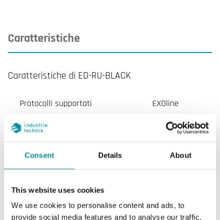
Caratteristiche
Caratteristiche di ED-RU-BLACK
Protocolli supportati
EXOline
Porte RS485
1
Colore, coperchio
Nero RAL
Consent
Details
About
9005
This website uses cookies
Pulsante di presenza
No
We use cookies to personalise content and ads, to
provide social media features and to analyse our traffic.