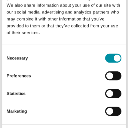
Pulsante multifunzione
No
We also share information about your use of our site with
our social media, advertising and analytics partners who
Controllo ventilatore a 3
No
may combine it with other information that you’ve
velocità
provided to them or that they’ve collected from your use
of their services.
Manopola di regolazione
Si
setpoint
Consent
Necessary
Setpoint nascosto
No
Selection
Sensore di temperatura
Si
Preferences
Sensore CO2
No
Statistics
Display
No
Marketing